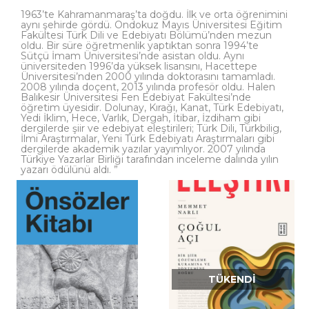
1963’te Kahramanmaraş’ta doğdu. İlk ve orta öğrenimini
aynı şehirde gördü. Ondokuz Mayıs Üniversitesi Eğitim
Fakültesi Türk Dili ve Edebiyatı Bölümü’nden mezun
oldu. Bir süre öğretmenlik yaptıktan sonra 1994’te
Sütçü İmam Üniversitesi’nde asistan oldu. Aynı
üniversiteden 1996’da yüksek lisansını, Hacettepe
Üniversitesi’nden 2000 yılında doktorasını tamamladı.
2008 yılında doçent, 2013 yılında profesör oldu. Halen
Balıkesir Üniversitesi Fen Edebiyat Fakültesi’nde
öğretim üyesidir. Dolunay, Kırağı, Kanat, Türk Edebiyatı,
Yedi İklim, Hece, Varlık, Dergah, İtibar, İzdiham gibi
dergilerde şiir ve edebiyat eleştirileri; Türk Dili, Türkbilig,
İlmi Araştırmalar, Yeni Türk Edebiyatı Araştırmaları gibi
dergilerde akademik yazılar yayımlıyor. 2007 yılında
Türkiye Yazarlar Birliği tarafından inceleme dalında yılın
yazarı ödülünü aldı. ”
TÜKENDI