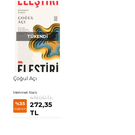
TÜKENDI
Çoğul Açı
Mehmet Narlı
419,00 TL
%35
272,35
indirim
TL