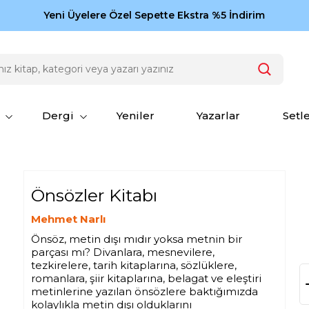
Zamansız eserler Ketebe'de: Cengiz Aytmatov
Yeni Üyelere Özel Sepette Ekstra %5 İndirim
150
Dergi
Yeniler
Yazarlar
Setl
Önsözler Kitabı
Mehmet Narlı
Önsöz, metin dışı mıdır yoksa metnin bir
parçası mı? Divanlara, mesnevilere,
tezkirelere, tarih kitaplarına, sözlüklere,
romanlara, şiir kitaplarına, belagat ve eleştiri
metinlerine yazılan önsözlere baktığımızda
kolaylıkla metin dışı olduklarını