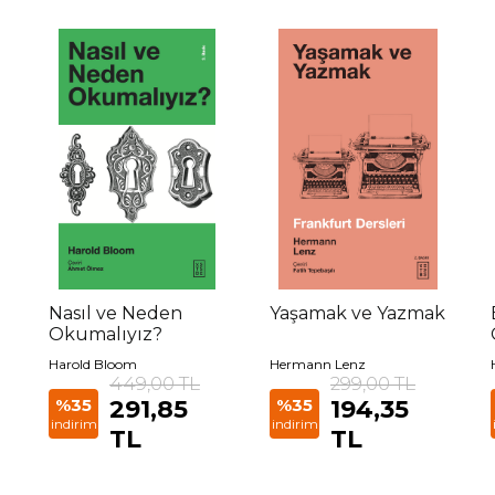
Nasıl ve Neden
Yaşamak ve Yazmak
Okumalıyız?
Harold Bloom
Hermann Lenz
449,00 TL
299,00 TL
%35
291,85
%35
194,35
indirim
indirim
TL
TL