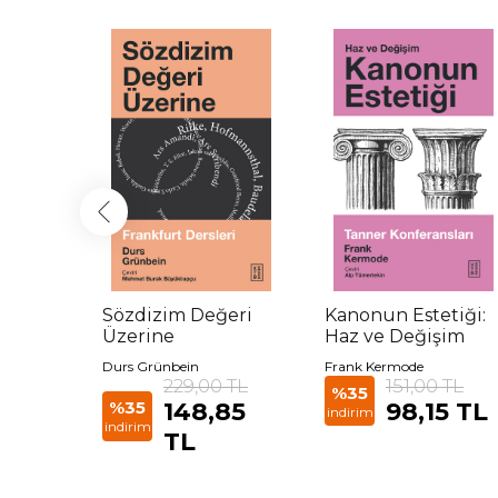
 Bir
Sözdizim Değeri
Kanonun Estetiği:
Üzerine
Haz ve Değişim
non
Durs Grünbein
Frank Kermode
 TL
229,00 TL
151,00 TL
%35
00
%35
148,85
98,15 TL
indirim
indirim
TL