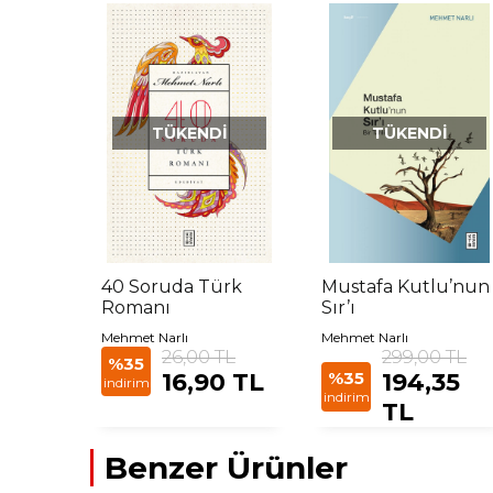
TÜKENDI
TÜKENDI
40 Soruda Türk
Mustafa Kutlu’nun
Romanı
Sır’ı
Mehmet Narlı
Mehmet Narlı
26,00 TL
299,00 TL
%35
16,90 TL
%35
194,35
indirim
indirim
TL
Benzer Ürünler