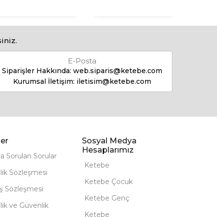
iniz.
E-Posta
Siparişler Hakkında:
web.siparis@ketebe.com
Kurumsal İletişim:
iletisim@ketebe.com
er
Sosyal Medya
Hesaplarımız
ça Sorulan Sorular
Ketebe
lik Sözleşmesi
Ketebe Çocuk
ış Sözleşmesi
Ketebe Genç
ilik ve Güvenlik
Ketebe