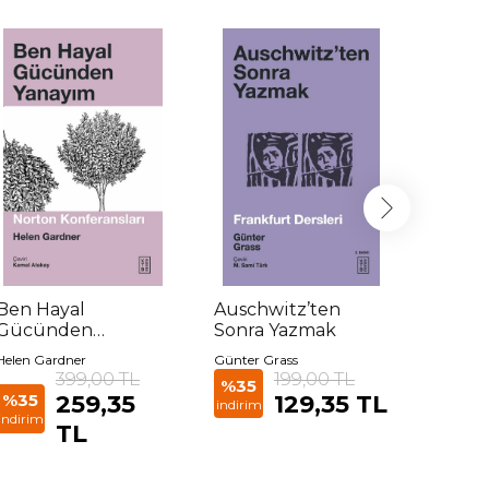
Ben Hayal
Auschwitz’ten
Dünya
Gücünden
Sonra Yazmak
Dile 
Yanayım
Helen Gardner
Günter Grass
Peter Slo
399,00 TL
199,00 TL
%35
%35
%35
259,35
129,35 TL
indirim
indirim
indirim
TL