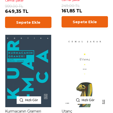
Cemal Şakar
249,00 TL
999,00 TL
161,85 TL
649,35 TL
Sepete Ekle
Sepete Ekle
Hızlı Gör
Hızlı Gör
Kurmacanın Grameri
Utanç