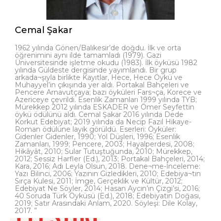
Cemal Şakar
1962 yılında Gönen/Balıkesir’de doğdu. İlk ve orta
öğrenimini aynı ilde tamamladı (1979). Gazi
Üniversitesinde işletme okudu (1983). İlk öyküsü 1982
yılında Güldeste dergisinde yayımlandı. Bir grup
arkada¬şıyla birlikte Kayıtlar, Hece, Hece Öykü ve
Muhayyel’in çıkışında yer aldı. Portakal Bahçeleri ve
Pencere Arnavutçaya; bazı öyküleri Fars¬ça, Korece ve
Azericeye çevrildi. Esenlik Zamanları 1999 yılında TYB;
Mürekkep 2012 yılında ESKADER ve Ömer Seyfettin
öykü ödülünü aldı. Cemal Şakar 2016 yılında Dede
Korkut Edebiyat; 2019 yılında da Necip Fazıl Hikaye-
Roman ödülüne layık görüldü. Eserleri: Öyküler:
Gidenler Gidenler, 1990; Yol Düşleri, 1996; Esenlik
Zamanları, 1999; Pencere, 2003; Hayalperdesi, 2008;
Hikâyât, 2010; Sular Tutuştuğunda, 2010; Mürekkep,
2012; Sessiz Harfler (Ed.), 2013; Portakal Bahçeleri, 2014;
Kara, 2016; Adı Leyla Olsun, 2018. Dene¬me-İnceleme:
Yazı Bilinci, 2006; Yazının Gizledikleri, 2010; Edebiya¬tın
Sırça Kulesi, 2011; İmge, Gerçeklik ve Kültür, 2012;
Edebiyat Ne Söyler, 2014; Hasan Aycın’ın Çizgi’si, 2016;
40 Soruda Türk Öyküsü (Ed.), 2018; Edebiyatın Doğası,
2019; Satır Arasındaki Anlam, 2020. Söyleşi: Dile Kolay,
2017. ”