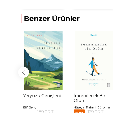
Benzer Ürünler
Yeryüzü Genişlerdi
İmrenilecek Bir
Ölüm
Elif Genç
Hüseyin Rahmi Gürpınar
 TL
189,00 TL
129,00 TL