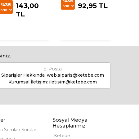
%35
%35
143,00
92,95 TL
%35
indirim
indirim
indirim
TL
iniz.
E-Posta
Siparişler Hakkında:
web.siparis@ketebe.com
Kurumsal İletişim:
iletisim@ketebe.com
er
Sosyal Medya
Hesaplarımız
ça Sorulan Sorular
Ketebe