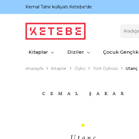
nıyor.
Kemal Tahir külliyatı Ketebe'de
Kitaplar
Diziler
Çocuk Gençlik
Anasayfa
Kitaplar
Öykü
Türk Öyküsü
Utanç