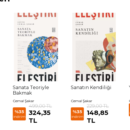
Sanata Teoriyle
Sanatın Kendiliği
Bakmak
Cemal Şakar
Cemal Şakar
499,00 TL
229,00 TL
%35
324,35
%35
148,85
indirim
indirim
TL
TL