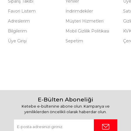
Sipariş Takibi
Yeniler
Üye
Favori Listem
İndirimdekiler
Sat
Adreslerim
Müşteri Hizmetleri
Gizl
Bilgilerim
Mobil Gizlilik Politikası
KV
Üye Girişi
Sepetim
Çere
E-Bülten Aboneliği
Ketebe e-bültenine abone olun. Kampanya ve
yeniliklerden öncelikli olarak haberdar olun.