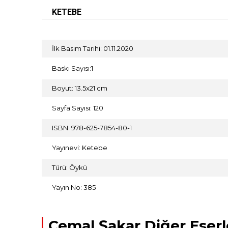
KETEBE
İlk Basım Tarihi: 01.11.2020
Baskı Sayısı:1
Boyut: 13.5x21 cm
Sayfa Sayısı: 120
ISBN: 978-625-7854-80-1
Yayınevi: Ketebe
Türü: Öykü
Yayın No: 385
Cemal Şakar Diğer Eserl