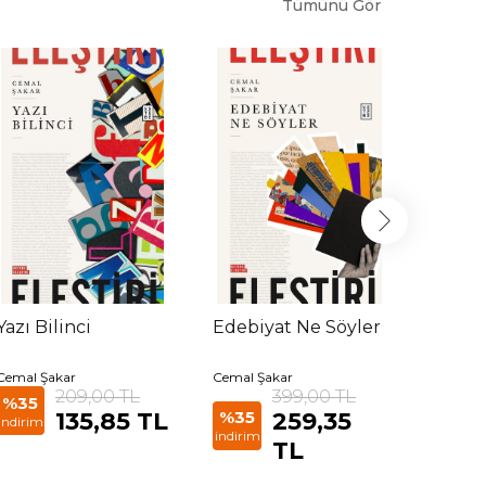
Tümünü Gör
Yazı Bilinci
Edebiyat Ne Söyler
40 So
Öykü
Cemal Şakar
Cemal Şakar
Cemal Ş
209,00 TL
399,00 TL
%35
%35
135,85 TL
%35
259,35
indirim
indirim
indirim
TL