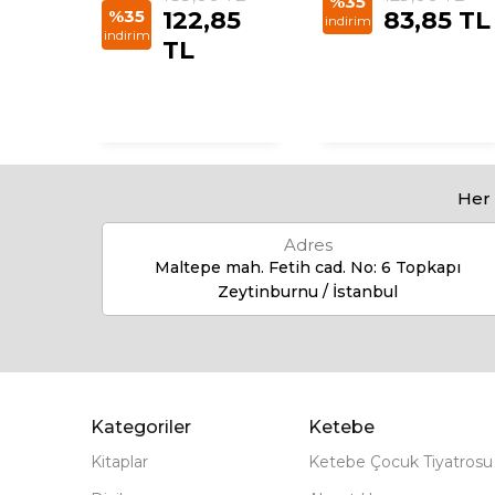
%35
5 TL
%35
122,85
83,85 TL
indirim
indirim
TL
Her 
Adres
Maltepe mah. Fetih cad. No: 6 Topkapı
Zeytinburnu / İstanbul
Kategoriler
Ketebe
Kitaplar
Ketebe Çocuk Tiyatrosu