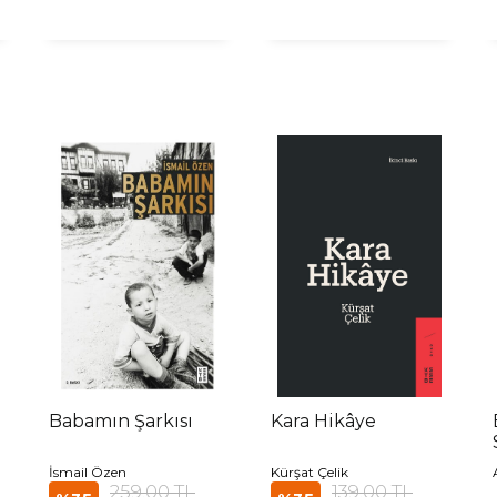
Babamın Şarkısı
Kara Hikâye
İsmail Özen
Kürşat Çelik
259,00 TL
139,00 TL