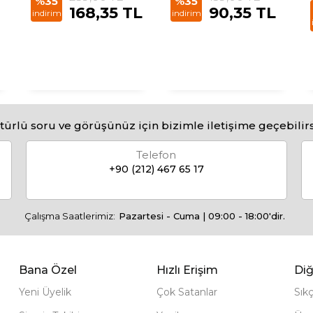
%35
%35
168,35 TL
90,35 TL
indirim
indirim
türlü soru ve görüşünüz için bizimle iletişime geçebilirs
Telefon
+90 (212) 467 65 17
Çalışma Saatlerimiz:
Pazartesi - Cuma | 09:00 - 18:00'dir.
Bana Özel
Hızlı Erişim
Diğ
Yeni Üyelik
Çok Satanlar
Sık