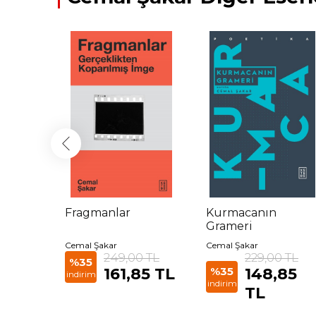
Fragmanlar
Kurmacanın
Grameri
Cemal Şakar
Cemal Şakar
 TL
249,00 TL
229,00 TL
%35
85 TL
161,85 TL
%35
148,85
indirim
indirim
TL