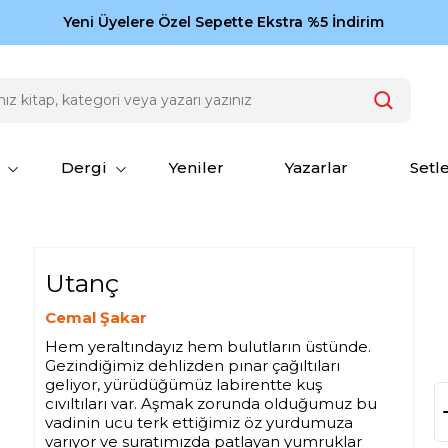
Zamansız eserler Ketebe'de: Cengiz Aytmatov
Yeni Üyelere Özel Sepette Ekstra %5 İndirim
150
Dergi
Yeniler
Yazarlar
Setl
Utanç
Cemal Şakar
Hem yeraltındayız hem bulutların üstünde.
Gezindiğimiz dehlizden pınar çağıltıları
geliyor, yürüdüğümüz labirentte kuş
cıvıltıları var. Aşmak zorunda olduğumuz bu
vadinin ucu terk ettiğimiz öz yurdumuza
varıyor ve suratımızda patlayan yumruklar