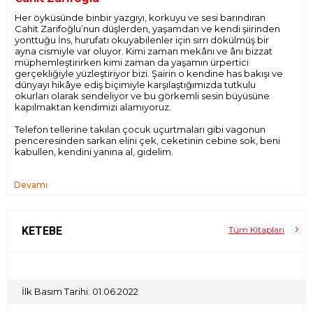
Her öyküsünde binbir yazgıyı, korkuyu ve sesi barındıran
Cahit Zarifoğlu’nun düşlerden, yaşamdan ve kendi şiirinden
yonttuğu İns, hurufatı okuyabilenler için sırrı dökülmüş bir
ayna cismiyle var oluyor. Kimi zaman mekânı ve ânı bizzat
müphemleştirirken kimi zaman da yaşamın ürpertici
gerçekliğiyle yüzleştiriyor bizi. Şairin o kendine has bakışı ve
dünyayı hikâye ediş biçimiyle karşılaştığımızda tutkulu
okurları olarak sendeliyor ve bu görkemli sesin büyüsüne
kapılmaktan kendimizi alamıyoruz.
Telefon tellerine takılan çocuk uçurtmaları gibi vagonun
penceresinden sarkan elini çek, ceketinin cebine sok, beni
kabullen, kendini yanına al, gidelim.
Devamı
KETEBE
Tüm Kitapları
İlk Basım Tarihi: 01.06.2022