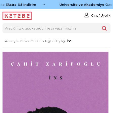
e Ekstra %5 İndirim
Üniversite ve Akademiye Özel 
Giriş / Üyelik
Anasayfa
Diziler
Cahit Zarifoğlu Kitaplığı
İns