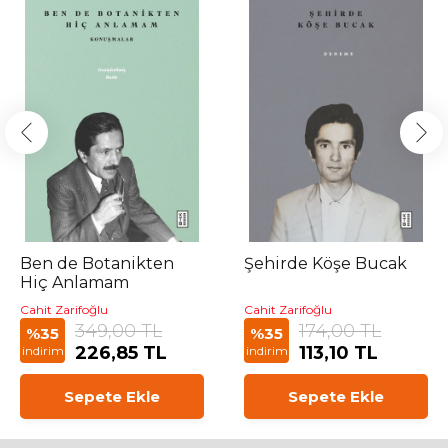
Ben de Botanikten
Şehirde Köşe Bucak
Hiç Anlamam
Cahit Zarifoğlu
Cahit Zarifoğlu
349,00 TL
174,00 TL
%35
%35
226,85 TL
113,10 TL
indirim
indirim
Sepete Ekle
Sepete Ekle