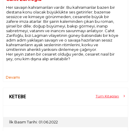
Her savaşın kahramanları vardır. Bu kahramanlar bazen bir
destana konu olacak büyüklükte ses getirirler; bazense
sessizce ve kimseye görünmeden, cesaretle büyük bir
zafere imza atarlar. Bir şairin kaleminden çıkan bu roman,
şiirsel bir dille; doğup büyümeyi, bakıp görmeyi, inanıp
sabretmeyi, vatanını ve inancını savunmayı anlatıyor. Cahit
Zarifoğlu, bizi Lagman vilayetinin güney-batısındaki bir köye
adım adım yaklaşan savaşın ve o savaşa hazırlanan sessiz
kahramanların ayak seslerinin ritimlerini, korku ve
ümitlerinin ahenkli yankısını dinlemeye çağırıyor.
Her şeyin zaten bir cesaret olduğu yerde, cesaret nasıl bir
şey, onu kim dışına alıp anlatabilir?
Devamı
KETEBE
Tüm Kitapları
İlk Basım Tarihi: 01.06.2022