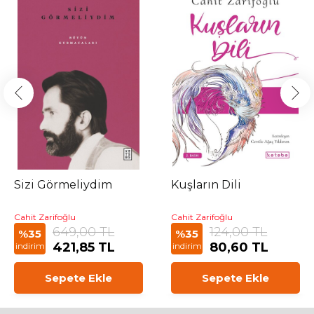
Sizi Görmeliydim
Kuşların Dili
Cahit Zarifoğlu
Cahit Zarifoğlu
649,00 TL
124,00 TL
%35
%35
421,85 TL
80,60 TL
indirim
indirim
Sepete Ekle
Sepete Ekle