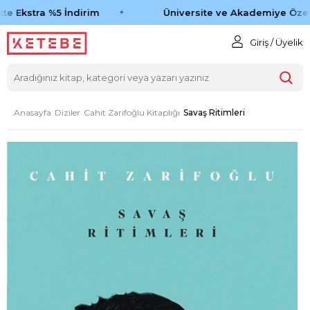
te Ekstra %5 İndirim
Üniversite ve Akademiye Özel 
Giriş / Üyelik
Anasayfa
Diziler
Cahit Zarifoğlu Kitaplığı
Savaş Ritimleri