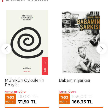
Mümkün Öykülerin
Babamın Şarkısı
En İyisi
Aykut Ertuğrul
İsmail Özen
110,00 TL
259,00 TL
%35
%35
71,50 TL
168,35 TL
indirim
indirim