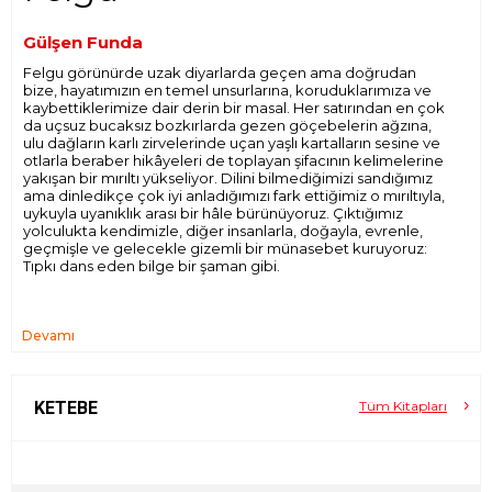
Gülşen Funda
Felgu görünürde uzak diyarlarda geçen ama doğrudan
bize, hayatımızın en temel unsurlarına, koruduklarımıza ve
kaybettiklerimize dair derin bir masal. Her satırından en çok
da uçsuz bucaksız bozkırlarda gezen göçebelerin ağzına,
ulu dağların karlı zirvelerinde uçan yaşlı kartalların sesine ve
otlarla beraber hikâyeleri de toplayan şifacının kelimelerine
yakışan bir mırıltı yükseliyor. Dilini bilmediğimizi sandığımız
ama dinledikçe çok iyi anladığımızı fark ettiğimiz o mırıltıyla,
uykuyla uyanıklık arası bir hâle bürünüyoruz. Çıktığımız
yolculukta kendimizle, diğer insanlarla, doğayla, evrenle,
geçmişle ve gelecekle gizemli bir münasebet kuruyoruz:
Tıpkı dans eden bilge bir şaman gibi.
Devamı
KETEBE
Tüm Kitapları