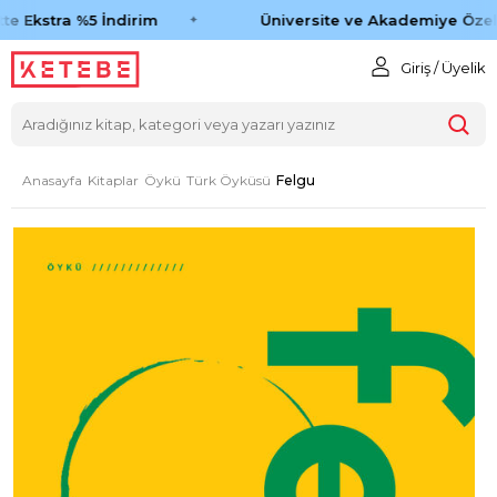
te Ekstra %5 İndirim
Üniversite ve Akademiye Özel 
Giriş / Üyelik
Anasayfa
Kitaplar
Öykü
Türk Öyküsü
Felgu