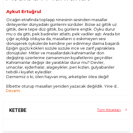
Aykut Ertuğrul
Ocağın etrafında toplaşıp ninesinin sesinden masallar
dinleyenler dünyadaki günlerini sürdüler. Bizse az gittik uz
gittik, dere tepe düz gittik, bu günlere eriştik. Öykü durur
mu o da gitti, pek badireler atlattı, pek vadiler aştı. Arada bir
çığır açıldığı olduysa da, masalların o eskimeyen sesi
dönüşerek öykülerde kendine yer edinmeyi daima başardı.
Epiğin güçlü kökleri süzüle süzüle ince ve zarif yapraklara
dönüştüler. Mitler ve masallardaki kahramanlar don
değiştirip üzerlerine zamanımızın kıyafetlerini geçirdiler.
Kahramanlar değişir de yaratıklar durur mu? Devler,
umacılar, ejderhalar, alageyikler, peri kızları, gulyabaniler
tebdil-i kıyafet eylediler.
Dememiz o ki, ölen hayvan imiş, arketipler ölesi değil!
Elbette oturup masalları yeniden yazacak değildik. Yine de,
Devamı
masal yaratıklarını kullanarak bugün nasıl öyküler yazılır
merak ediyorduk, heyecanlanıyorduk. Heyecanımızı
paylaşanlarla birlikte kendimize bir ocak bulup anlatmaya
başladık. Geriye ve ileriye doğru ama sonsuz bir “şimdi”nin
içinde yeniden az gittik uz gittik, dere tepe düz gittik… İşte
KETEBE
Tüm Kitapları
bu kitap odur!