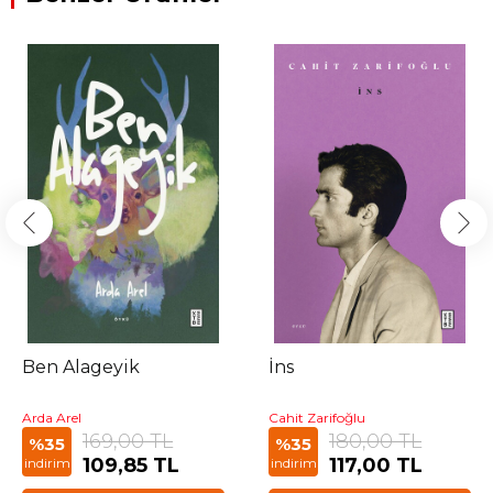
Ben Alageyik
İns
Arda Arel
Cahit Zarifoğlu
169,00 TL
180,00 TL
%35
%35
109,85 TL
117,00 TL
indirim
indirim