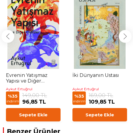
Evrenin Yatışmaz
İki Dünyanın Ustası
Yapısı ve Diğer
Öyküler
Aykut Ertuğrul
Aykut Ertuğrul
149,00 TL
169,00 TL
%35
%35
96,85 TL
109,85 TL
indirim
indirim
Sepete Ekle
Sepete Ekle
Benzer Ürünler