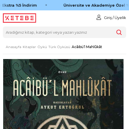
Ekstra %5 İndirim
Üniversite ve Akademiye Özel %4
Giriş / Üyelik
Anasayfa
Kitaplar
Öykü
Türk Öyküsü
Acâibü’l Mahlûkât