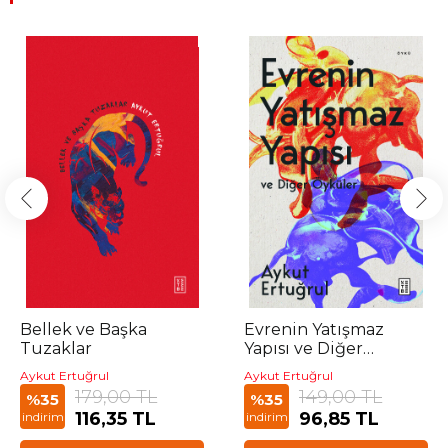
Bellek ve Başka
Evrenin Yatışmaz
Tuzaklar
Yapısı ve Diğer
Öyküler
Aykut Ertuğrul
Aykut Ertuğrul
179,00 TL
149,00 TL
%35
%35
116,35 TL
96,85 TL
indirim
indirim