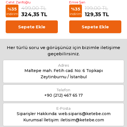
Cahit Zarifoğlu
Emre Şan
499,00 TL
199,00 TL
%35
%35
324,35 TL
129,35 TL
indirim
indirim
Sepete Ekle
Sepete Ekle
Her türlü soru ve görüşünüz için bizimle iletişime
geçebilirsiniz.
Adres
Maltepe mah. Fetih cad. No: 6 Topkapı
Zeytinburnu / İstanbul
Telefon
+90 (212) 467 65 17
E-Posta
Siparişler Hakkında:
web.siparis@ketebe.com
Kurumsal İletişim:
iletisim@ketebe.com