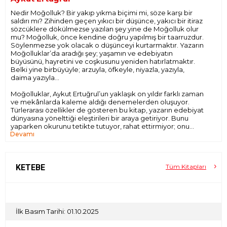
Nedir Moğolluk? Bir yakıp yıkma biçimi mi, söze karşı bir
saldırı mı? Zihinden geçen yıkıcı bir düşünce, yakıcı bir itiraz
sözcüklere dökülmezse yazılan şey yine de Moğolluk olur
mu? Moğolluk, önce kendine doğru yapılmış bir taarruzdur.
Söylenmezse yok olacak o düşünceyi kurtarmaktır. Yazarın
Moğolluklar’da aradığı şey; yaşamın ve edebiyatın
büyüsünü, hayretini ve coşkusunu yeniden hatırlatmaktır.
Belki yine birbüyüyle; arzuyla, öfkeyle, niyazla, yazıyla,
daima yazıyla...
Moğolluklar, Aykut Ertuğrul’un yaklaşık on yıldır farklı zaman
ve mekânlarda kaleme aldığı denemelerden oluşuyor.
Türlerarası özellikler de gösteren bu kitap, yazarın edebiyat
dünyasına yönelttiği eleştirileri bir araya getiriyor. Bunu
yaparken okurunu tetikte tutuyor, rahat ettirmiyor; onu
Devamı
edebiyat ülkesine saldırılarında suç ortağı kılıyor.
KETEBE
Tüm Kitapları
İlk Basım Tarihi: 01.10.2025