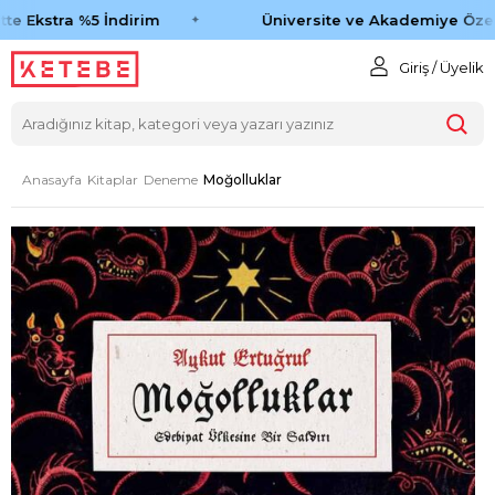
e Ekstra %5 İndirim
Üniversite ve Akademiye Özel 
Giriş / Üyelik
Anasayfa
Kitaplar
Deneme
Moğolluklar