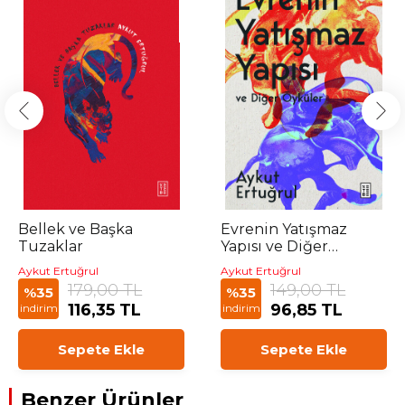
Bellek ve Başka
Evrenin Yatışmaz
Tuzaklar
Yapısı ve Diğer
Öyküler
Aykut Ertuğrul
Aykut Ertuğrul
179,00 TL
149,00 TL
%35
%35
116,35 TL
96,85 TL
indirim
indirim
Sepete Ekle
Sepete Ekle
Benzer Ürünler