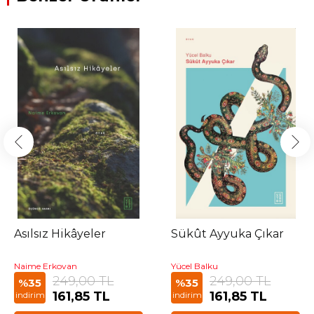
Asılsız Hikâyeler
Sükût Ayyuka Çıkar
Naime Erkovan
Yücel Balku
249,00 TL
249,00 TL
%35
%35
161,85 TL
161,85 TL
indirim
indirim