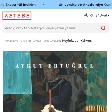
e Ekstra %5 İndirim
Üniversite ve Akademiye Özel 
Giriş / Üyelik
Anasayfa
Kitaplar
Öykü
Türk Öyküsü
Keyfekader Kahvesi