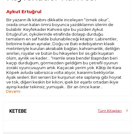
Aykut Ertuğrul
Bir yazarın ilk kitabını dikkatle inceleyen “örnek okur”,
orada onun kalan ömrü boyunca yazdıklarının izlerini de
bulabilir. Keyfekader Kahvesi işte bu yüzden Aykut
Ertuğrul’un, öykülerinde etrafında dolaşıp durduğu
temaların en saf halde bulunabileceği kitaptır. Labirentler,
birbirine bakan aynalar, Doğu ve Batı edebiyatının klasik
metinleriyle kurulan akrabalık bağları, kahramanlık, deliliğin
sınırları, rüyalar ve bütün bu hikayeleri bir sis gibi kuşatan
ölüm, ayrılık ve kader... “Hamle sırası bende! Başından beri
kaçıp durduğum, görmezden geldiğim bu çetrefil oyunun
zoraki oyuncusuyum artık. Kaçacak yerim yok. Kâtip ile Kara
Köpek avluda sabırsızca volta atıyor, kararımı bekliyorlar.
Ayak sesleri: Biri serseri bir kurşunun ete saplanışı gibi hoyrat
ve tok, diğeri keskin bir kılıcın, ipek bir eşarbı ortadan ikiye
ayırışı kadar tekinsiz, yumuşak… Bir an önce karar
Devamı
vermeliyim.”
KETEBE
Tüm Kitapları