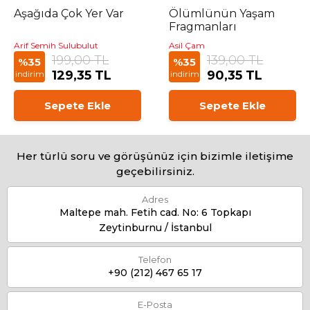
Aşağıda Çok Yer Var
Ölümlünün Yaşam
Fragmanları
Arif Semih Sulubulut
Asil Çam
199,00 TL
139,00 TL
%35
%35
129,35 TL
90,35 TL
indirim
indirim
Sepete Ekle
Sepete Ekle
Her türlü soru ve görüşünüz için bizimle iletişime
geçebilirsiniz.
Adres
Maltepe mah. Fetih cad. No: 6 Topkapı
Zeytinburnu / İstanbul
Telefon
+90 (212) 467 65 17
E-Posta