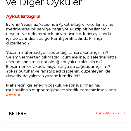
ve Diğer Öyküler
Aykut Ertuğrul
Evrenin Yatışmaz Yapısı’nda Aykut Ertuğrul, okurlarını yine
metinlerarası bir şenliğe çağırıyor. Muzip bir başlangıcın
neşesini ve beklenmedik bir vedanın kederini aynı anda
içinde barındıran bu görkemli şenlik, aslında kim için
düzenlendi?
Yazarın mütemadiyen seslendiği sahici okurlar için mi?
Selam vermekten bıkmadığı; cümlelerine, dizelerine hatta
eser adlarına musallat olduğu büyük ustalar için mi?
Eleştirmenler, akademisyenler ya da çağdaşları için mi?
Yoksa bu tuhaf ve rahatsız edici şölenin, düzenleyeni de
davetlisi de yalnızca yazarın kendisi mi?
Maharetini geleneğin coşkulu ve sonsuz ırmağına,
muhayyilenin müphemliğine ve şimdiki zamanın insanı hep
Devamı
şaşırtan tekinsiz oyunlarına bağlayan yazarın gerçek niyeti
ne? Kim bilir? Belki hepsi, belki hiçbiri.
Türk öyküsünde fantastik, mitoloji ve postmodernizme dair
konularda 2000’li yılların başından beri, yazıları, hazırladığı
KETEBE
Tüm Kitapları
kolektif kitaplar ve öyküleriyle hatrı sayılır çalışmaya imza
atan Aykut Ertuğrul, yeni öykü kitabıyla okurun karşısında.