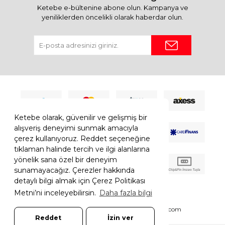
Ketebe e-bültenine abone olun. Kampanya ve
yeniliklerden öncelikli olarak haberdar olun.
Ketebe olarak, güvenilir ve gelişmiş bir
alışveriş deneyimi sunmak amacıyla
çerez kullanıyoruz. Reddet seçeneğine
tıklaman halinde tercih ve ilgi alanlarına
yönelik sana özel bir deneyim
sunamayacağız. Çerezler hakkında
detaylı bilgi almak için Çerez Politikası
Metni’ni inceleyebilirsin.
Daha fazla bilgi
© 2026 Ketebe Tüm Hakkı Saklıdır.
Ketebe.com
Reddet
İzin ver
7308052261181544