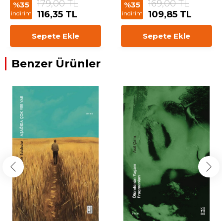
179,00 TL
169,00 TL
%35
%35
116,35 TL
109,85 TL
indirim
indirim
Sepete Ekle
Sepete Ekle
Benzer Ürünler