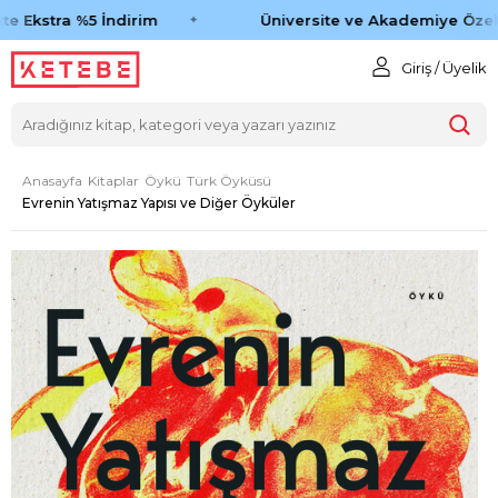
e Ekstra %5 İndirim
Üniversite ve Akademiye Özel 
Giriş / Üyelik
Anasayfa
Kitaplar
Öykü
Türk Öyküsü
Evrenin Yatışmaz Yapısı ve Diğer Öyküler