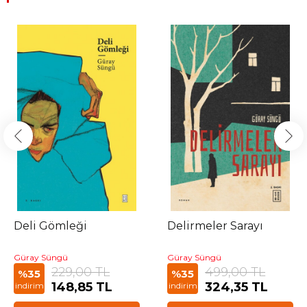
Deli Gömleği
Delirmeler Sarayı
Güray Süngü
Güray Süngü
229,00 TL
499,00 TL
%35
%35
148,85 TL
324,35 TL
indirim
indirim