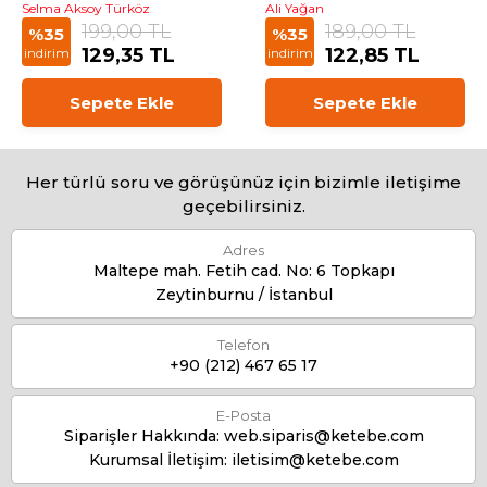
Selma Aksoy Türköz
Ali Yağan
199,00 TL
189,00 TL
%35
%35
129,35 TL
122,85 TL
indirim
indirim
Sepete Ekle
Sepete Ekle
Her türlü soru ve görüşünüz için bizimle iletişime
geçebilirsiniz.
Adres
Maltepe mah. Fetih cad. No: 6 Topkapı
Zeytinburnu / İstanbul
Telefon
+90 (212) 467 65 17
E-Posta
Siparişler Hakkında:
web.siparis@ketebe.com
Kurumsal İletişim:
iletisim@ketebe.com