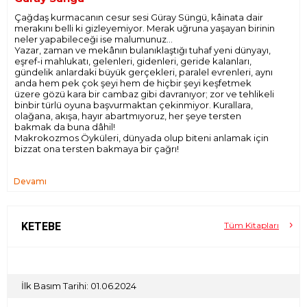
Çağdaş kurmacanın cesur sesi Güray Süngü, kâinata dair
merakını belli ki gizleyemiyor. Merak uğruna yaşayan birinin
neler yapabileceği ise malumunuz…
Yazar, zaman ve mekânın bulanıklaştığı tuhaf yeni dünyayı,
eşref-i mahlukatı, gelenleri, gidenleri, geride kalanları,
gündelik anlardaki büyük gerçekleri, paralel evrenleri, aynı
anda hem pek çok şeyi hem de hiçbir şeyi keşfetmek
üzere gözü kara bir cambaz gibi davranıyor; zor ve tehlikeli
binbir türlü oyuna başvurmaktan çekinmiyor. Kurallara,
olağana, akışa, hayır abartmıyoruz, her şeye tersten
bakmak da buna dâhil!
Makrokozmos Öyküleri, dünyada olup biteni anlamak için
bizzat ona tersten bakmaya bir çağrı!
Devamı
KETEBE
Tüm Kitapları
İlk Basım Tarihi: 01.06.2024