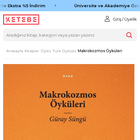
e Ekstra %5 İndirim
Üniversite ve Akademiye Özel 
Giriş / Üyelik
Anasayfa
Kitaplar
Öykü
Türk Öyküsü
Makrokozmos Öyküleri