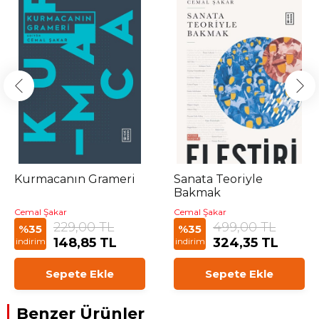
Kurmacanın Grameri
Sanata Teoriyle
Bakmak
Cemal Şakar
Cemal Şakar
229,00 TL
499,00 TL
%35
%35
148,85 TL
324,35 TL
indirim
indirim
Sepete Ekle
Sepete Ekle
Benzer Ürünler