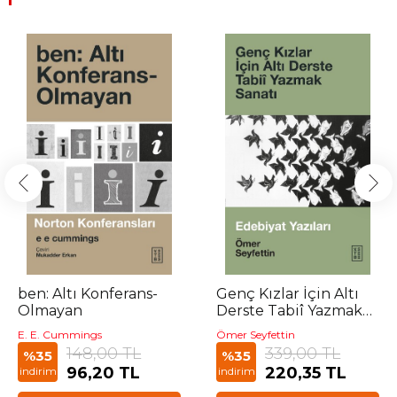
ben: Altı Konferans-
Genç Kızlar İçin Altı
Olmayan
Derste Tabiî Yazmak
Sanatı
E. E. Cummings
Ömer Seyfettin
148,00 TL
339,00 TL
%35
%35
96,20 TL
220,35 TL
indirim
indirim