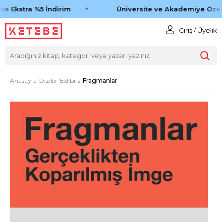
e Ekstra %5 İndirim
Üniversite ve Akademiye Özel 
Giriş / Üyelik
Anasayfa
Diziler
Exlibris
Fragmanlar