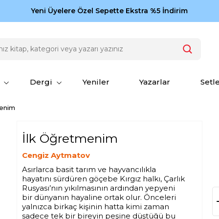
Zamansız eserler Ketebe'de: Cengiz Aytmatov
Yeni Üyelere Özel Sepette Ekstra %5 İndirim
150
Dergi
Yeniler
Yazarlar
Setl
menim
İlk Öğretmenim
Cengiz Aytmatov
Asırlarca basit tarım ve hayvancılıkla
hayatını sürdüren göçebe Kırgız halkı, Çarlık
Rusyası’nın yıkılmasının ardından yepyeni
bir dünyanın hayaline ortak olur. Önceleri
yalnızca birkaç kişinin hatta kimi zaman
sadece tek bir bireyin peşine düştüğü bu