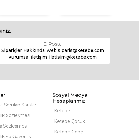
iniz.
E-Posta
Siparişler Hakkında:
web.siparis@ketebe.com
Kurumsal İletişim:
iletisim@ketebe.com
er
Sosyal Medya
Hesaplarımız
ça Sorulan Sorular
Ketebe
lik Sözleşmesi
Ketebe Çocuk
ış Sözleşmesi
Ketebe Genç
ilik ve Güvenlik