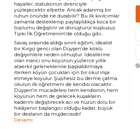
hayaller, statükonun direnciyle
yüzleşecektir elbette. Ancak adanmış bir
ruhun önünde ne durabilir? Bu ilk kıvılcımlar
zamanla desteklenip paylaşıldıkça koca bir
toplumu değiştirir ve dönüştürür kuşkusuz.
Tıpkı
İlk Öğretmenim
’de olduğu gibi…
Savaş sırasında aldığı sınırlı eğitim, idealist
bir Kırgız genci olan Düyşen’de köklü
değişimlere neden olmuştur. İdeallerine
olan inancı onu köyünün yüzlerce yıllık
ataerkil geleneklerine başkaldırmaya
iterken köyün çocukları için bir okul inşa
etmeye koyulur. Şüphesiz bu derme çatma
okulun ilk öğretmeni de kendisi olacaktır.
Düyşen’in mücadelesi hem kendisinin, hem
köyünün hem de gelecek kuşakların
kaderini değiştirecek acı ve hüzün dolu bir
hikâyenin başlangıcı olduğu kadar, büyük
bir destanın da müjdecisidir!
Devamı