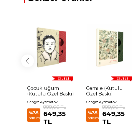
Çocukluğum
Cemile (Kutulu
ında
(Kutulu Özel Baskı)
Özel Baskı)
Cengiz Aytmatov
Cengiz Aytmatov
TL
999,00 TL
999,00 TL
5 TL
%35
649,35
%35
649,35
indirim
indirim
TL
TL