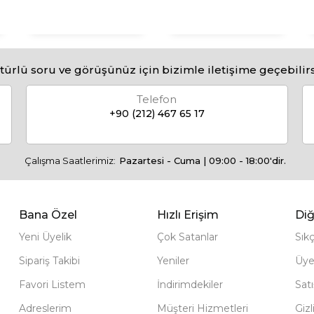
türlü soru ve görüşünüz için bizimle iletişime geçebilirs
Telefon
+90 (212) 467 65 17
Çalışma Saatlerimiz:
Pazartesi - Cuma | 09:00 - 18:00'dir.
Bana Özel
Hızlı Erişim
Diğ
Yeni Üyelik
Çok Satanlar
Sık
Sipariş Takibi
Yeniler
Üye
Favori Listem
İndirimdekiler
Sat
Adreslerim
Müşteri Hizmetleri
Gizl