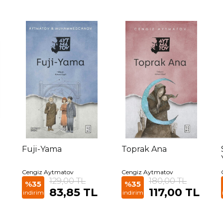
Fuji-Yama
Toprak Ana
Cengiz Aytmatov
Cengiz Aytmatov
129,00 TL
180,00 TL
%35
%35
83,85 TL
117,00 TL
indirim
indirim