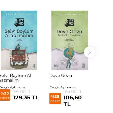
Selvi Boylum Al
Deve Gözü
Cengi
Yazmalım
Kitap S
Cengiz Aytmatov
Cengiz Aytmatov
Cengiz 
199,00 TL
164,00 TL
%35
129,35 TL
%35
106,60
%35
indirim
indirim
indirim
TL