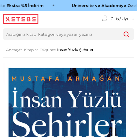
e Ekstra %5 İndirim
Üniversite ve Akademiye Özel 
Giriş / Üyelik
Anasayfa
Kitaplar
Düşünce
İnsan Yüzlü Şehirler