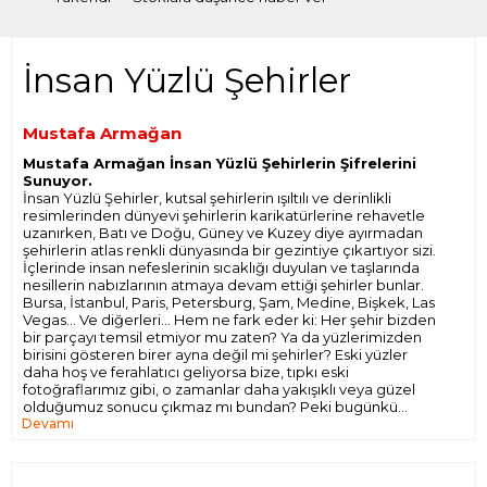
İnsan Yüzlü Şehirler
Mustafa Armağan
Mustafa Armağan İnsan Yüzlü Şehirlerin Şifrelerini
Sunuyor.
İnsan Yüzlü Şehirler, kutsal şehirlerin ışıltılı ve derinlikli
resimlerinden dünyevi şehirlerin karikatürlerine rehavetle
uzanırken, Batı ve Doğu, Güney ve Kuzey diye ayırmadan
şehirlerin atlas renkli dünyasında bir gezintiye çıkartıyor sizi.
İçlerinde insan nefeslerinin sıcaklığı duyulan ve taşlarında
nesillerin nabızlarının atmaya devam ettiği şehirler bunlar.
Bursa, İstanbul, Paris, Petersburg, Şam, Medine, Bişkek, Las
Vegas… Ve diğerleri… Hem ne fark eder ki: Her şehir bizden
bir parçayı temsil etmiyor mu zaten? Ya da yüzlerimizden
birisini gösteren birer ayna değil mi şehirler? Eski yüzler
daha hoş ve ferahlatıcı geliyorsa bize, tıpkı eski
fotoğraflarımız gibi, o zamanlar daha yakışıklı veya güzel
olduğumuz sonucu çıkmaz mı bundan? Peki bugünkü
Devamı
resimlerimiz kimi temsil ediyor dersiniz? Bir başkasını mı?
Yine bizi, elbette. Bizim “bugünkü” yüzümüzü… Öyleyse
yüzlerimiz bu kadar çirkin mi gerçekten de? Görüntü
pusluysa, kime kızmamız gerekiyor? Horatius’a mı? Gelin,