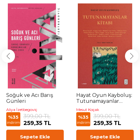
Soğuk ve Acı Barış
Hayat Oyun Kayboluş:
Günleri
Tutunamayanlar
Kitabı
Aliya İzetbegoviç
Mesut Koçak
399,00 TL
399,00 TL
%35
%35
259,35 TL
259,35 TL
indirim
indirim
Sepete Ekle
Sepete Ekle