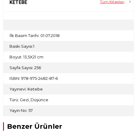
şehirleri “unutma kültürü”nün pençelerine teslim olmaktan
KETEBE
Tüm Kitapları
kurtaralım ve hepimiz, kendi şehirlerimize onların
hazinelerini hatırlayarak sahip çıkalım. Yüzümüzü yeniden
yansıtalım şehirlerimize. Umudumuz, medeniyetin
başlangıcından beri çelişkilerin göbeğine örülü bu en büyük
insan organizasyonunu, bu “yürüyen çelişki”yi
dönüştürmekte yatıyor çünkü.
İlk Basım Tarihi: 01.07.2018
Baskı Sayısı:1
Boyut: 13,5X21 cm
Sayfa Sayısı: 256
ISBN: 978-975-2482-87-6
Yayınevi: Ketebe
Türü: Gezi, Düşünce
Yayın No: 57
Benzer Ürünler