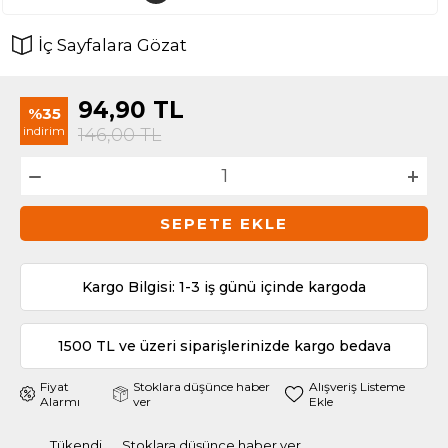
İç Sayfalara Gözat
94,90
TL
%35
indirim
146,00
TL
SEPETE EKLE
Kargo Bilgisi: 1-3 iş günü içinde kargoda
1500 TL ve üzeri siparişlerinizde kargo bedava
Fiyat
Stoklara düşünce haber
Alışveriş Listeme
Alarmı
ver
Ekle
Tükendi
Stoklara düşünce haber ver