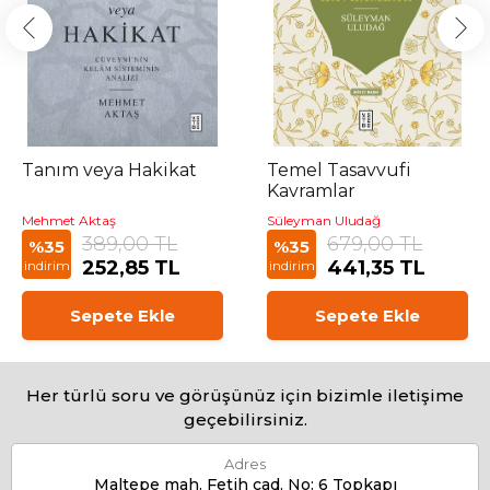
Tanım veya Hakikat
Temel Tasavvufi
Kavramlar
Mehmet Aktaş
Süleyman Uludağ
389,00 TL
679,00 TL
%35
%35
252,85 TL
441,35 TL
indirim
indirim
Sepete Ekle
Sepete Ekle
Her türlü soru ve görüşünüz için bizimle iletişime
geçebilirsiniz.
Adres
Maltepe mah. Fetih cad. No: 6 Topkapı