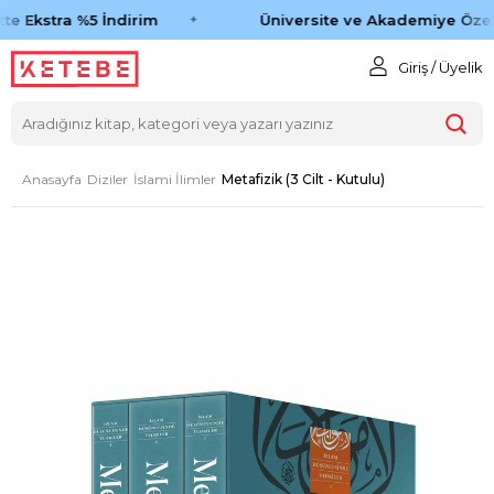
te Ekstra %5 İndirim
Üniversite ve Akademiye Özel 
Giriş / Üyelik
Anasayfa
Diziler
İslami İlimler
Metafizik (3 Cilt - Kutulu)