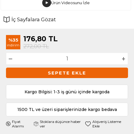
Ürün Videosunu İzle
İç Sayfalara Gözat
176,80
TL
%35
indirim
272,00
TL
SEPETE EKLE
Kargo Bilgisi: 1-3 iş günü içinde kargoda
1500 TL ve üzeri siparişlerinizde kargo bedava
Fiyat
Stoklara düşünce haber
Alışveriş Listeme
Alarmı
ver
Ekle