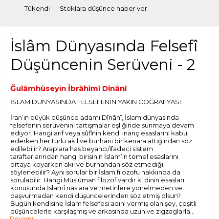
Tükendi
Stoklara düşünce haber ver
İslâm Dünyasında Felsefî
Düşüncenin Serüveni - 2
Ğulâmhüseyin İbrâhîmî Dînânî
İSLAM DÜNYASINDA FELSEFENİN YAKIN COĞRAFYASI
İran’ın büyük düşünce adamı Dînânî, İslam dünyasında
felsefenin serüvenini tartışmalar eşliğinde sunmaya devam
ediyor. Hangi arif veya sûfînin kendi inanç esaslarını kabul
ederken her türlü akıl ve burhanı bir kenara attığından söz
edilebilir? Araplara has beyancı/ifadeci sistem
taraftarlarından hangi birisinin İslam’ın temel esaslarını
ortaya koyarken akıl ve burhandan söz etmediği
söylenebilir? Aynı sorular bir İslam filozofu hakkında da
sorulabilir. Hangi Müslüman filozof vardır ki dinin esasları
konusunda İslamî naslara ve metinlere yönelmeden ve
başvurmadan kendi düşüncelerinden söz etmiş olsun?
Bugün kendisine İslam felsefesi adını vermiş olan şey, çeşitli
düşüncelerle karşılaşmış ve arkasında uzun ve zigzaglarla
Devamı