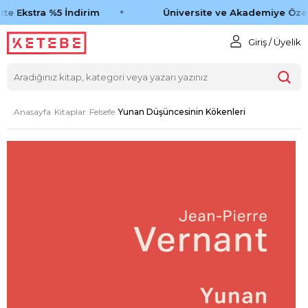
te Ekstra %5 İndirim
Üniversite ve Akademiye Özel
Giriş / Üyelik
Anasayfa
Kitaplar
Felsefe
Yunan Düşüncesinin Kökenleri