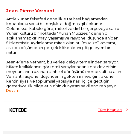
Jean-Pierre Vernant
Antik Yunan felsefesi genellikle tarihsel bağlamından
koparılarak sanki bir boşlukta doğmuş gibi okunur.
Geleneksel kabule göre, mitsel ve dinî bir çerçeveye sahip
Yunan kültürü bir noktada “Yunan Mucizesi” denen o
açıklanamaz kırılmayı yaşamış ve rasyonel düşünce aniden
filizlenmiştir. Aydınlanma mirası olan bu “mucize” kavramı,
aslında düşüncenin gerçek kökenlerini gölgeleyen bir
mittir.
Jean-Pierre Vernant, bu yerleşik algıyı temelinden sarsıyor.
Miken krallıklarının görkemli saraylarından kent devletinin
meydanlarına uzanan tarihsel dönüşümü mercek altına alan
Vernant, rasyonel düşüncenin gökten inmediğini, aksine
kentin siyasi ve toplumsal yapısıyla nasıl iç içe geçtiğini
gösteriyor. İlk bilgelerin zihin dünyasını şekillendiren şeyin
Devamı
“mucize” değil, doğrudan kentin ruhu ve kamusal alanın
doğuşu olduğunu kanıtlayan bu eser, felsefenin doğum
belgesini yeniden yazıyor.
KETEBE
Tüm Kitapları