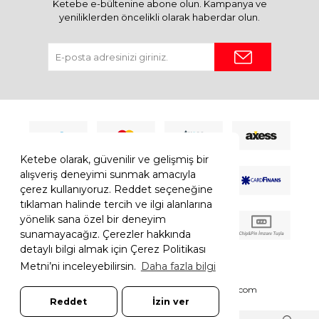
Ketebe e-bültenine abone olun. Kampanya ve
yeniliklerden öncelikli olarak haberdar olun.
Ketebe olarak, güvenilir ve gelişmiş bir
alışveriş deneyimi sunmak amacıyla
çerez kullanıyoruz. Reddet seçeneğine
tıklaman halinde tercih ve ilgi alanlarına
yönelik sana özel bir deneyim
sunamayacağız. Çerezler hakkında
detaylı bilgi almak için Çerez Politikası
Metni’ni inceleyebilirsin.
Daha fazla bilgi
© 2026 Ketebe Tüm Hakkı Saklıdır.
Ketebe.com
Reddet
İzin ver
7308052261181544