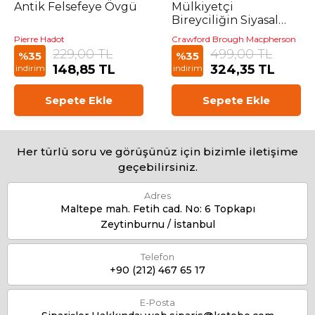
Antik Felsefeye Övgü
Mülkiyetçi
Bireyciliğin Siyasal
Teorisi
Pierre Hadot
Crawford Brough Macpherson
229,00 TL
499,00 TL
%35
%35
148,85 TL
324,35 TL
indirim
indirim
Sepete Ekle
Sepete Ekle
Her türlü soru ve görüşünüz için bizimle iletişime
geçebilirsiniz.
Adres
Maltepe mah. Fetih cad. No: 6 Topkapı
Zeytinburnu / İstanbul
Telefon
+90 (212) 467 65 17
E-Posta