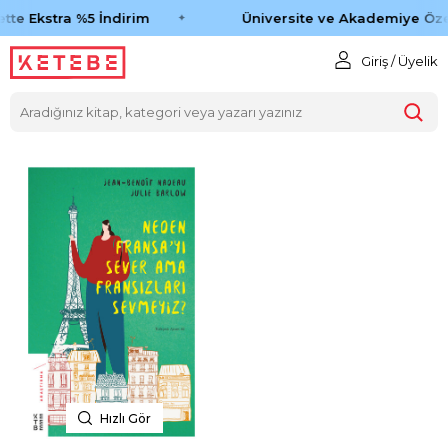
tte Ekstra %5 İndirim
Üniversite ve Akademiye Öze
Giriş / Üyelik
Hızlı Gör