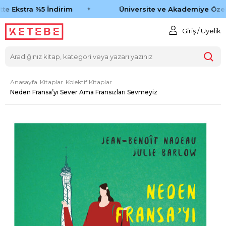
e Ekstra %5 İndirim
Üniversite ve Akademiye Özel 
Giriş / Üyelik
Anasayfa
Kitaplar
Kolektif Kitaplar
Neden Fransa’yı Sever Ama Fransızları Sevmeyiz