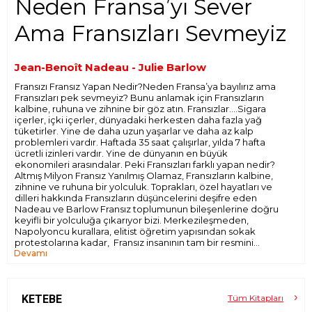
Neden Fransa’yı Sever
Ama Fransızları Sevmeyiz
Jean-Benoît Nadeau - Julie Barlow
Fransızı Fransız Yapan Nedir?Neden Fransa’ya bayılırız ama
Fransızları pek sevmeyiz? Bunu anlamak için Fransızların
kalbine, ruhuna ve zihnine bir göz atın. Fransızlar….Sigara
içerler, içki içerler, dünyadaki herkesten daha fazla yağ
tüketirler. Yine de daha uzun yaşarlar ve daha az kalp
problemleri vardır. Haftada 35 saat çalışırlar, yılda 7 hafta
ücretli izinleri vardır. Yine de dünyanın en büyük
ekonomileri arasındalar. Peki Fransızları farklı yapan nedir?
Altmış Milyon Fransız Yanılmış Olamaz, Fransızların kalbine,
zihnine ve ruhuna bir yolculuk. Toprakları, özel hayatları ve
dilleri hakkında Fransızların düşüncelerini deşifre eden
Nadeau ve Barlow Fransız toplumunun bileşenlerine doğru
keyifli bir yolculuğa çıkarıyor bizi. Merkezileşmeden,
Napolyoncu kurallara, elitist öğretim yapısından sokak
protestolarına kadar, Fransız insanının tam bir resmini
Devamı
göreceksiniz.
KETEBE
Tüm Kitapları