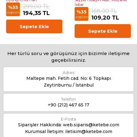
İkbal
299,00 TL
%35
168,00 TL
%35
194,35 TL
indirim
109,20 TL
indirim
Sepete Ekle
Sepete Ekle
Her türlü soru ve görüşünüz için bizimle iletişime
geçebilirsiniz.
Adres
Maltepe mah. Fetih cad. No: 6 Topkapı
Zeytinburnu / İstanbul
Telefon
+90 (212) 467 65 17
E-Posta
Siparişler Hakkında:
web.siparis@ketebe.com
Kurumsal İletişim:
iletisim@ketebe.com