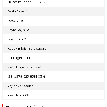
İlk Basım Tarihi: 01.02.2026
Anadolu’da Türkçe ile kaleme alınan
ilk eserler arasında bulunan Hazret-i Ali Cenkleri, Türkçenin
kök metinleri arasında çok önemli bir yere sahiptir.
Baskı Sayısı: 1
Türü: Anlatı
Sayfa Sayısı: 792
Boyut: 16 x 24 cm
Kapak Bilgisi: Sert Kapak
Cilt Bilgisi: Ciltli
Kağıt Bilgisi: Kitap Kağıdı
ISBN: 978-625-8581-03-4
Yayınevi: Ketebe
Yayın No: 1608