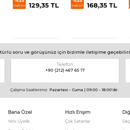
%35
%35
129,35 TL
168,35 TL
indirim
indirim
türlü soru ve görüşünüz için bizimle iletişime geçebilirs
Telefon
+90 (212) 467 65 17
Çalışma Saatlerimiz:
Pazartesi - Cuma | 09:00 - 18:00'dir.
Bana Özel
Hızlı Erişim
Diğ
Yeni Üyelik
Çok Satanlar
Sık