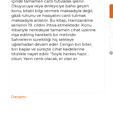
içinde tamamen canlı tutularak işlenir.
Okuyucuya veya dinleyiciye bahsi geçen
konu, kitabî bilgi vermek maksadıyla değil,
gâzâ ruhunu ve hissiyatını canlı tutmak
maksadıyla anlatılır. Bu kitap, Hamzanâme
serisinin 19. cildini ihtiva etmektedir. Konu
itibariyle neredeyse tamamen cihat üzerine
inşa edilmiş hareketli bir metindir.
Sahnelerin sürekliliği hiç sekteye
uğramadan devam eder. Cengin biri biter,
biri başlar ve süreçte cihat kaidelerine
titizlikle riayet edilir. “Söyle herkes hazır
olsun. Yarın cenk olacak, er olan er
meydanına çıksın.” deyince münadiler asker
arasında nida eyledi. Çün sabah oldu. İki
taraftan da at u fil ü gergedan arkasına
pehlivanlar müheyya olup meydan yerine
geldiler. Alaylar, saflar bağlayıp ceng-i
harbîler çalındı. At u fil ü gergedan
naleleriyle dağ u sahralar yankı yankı olup
Devamı
sayd u sadalar âsumâna peyveste oldu. Er
meydanına kim evvel çıkar deyip iki taraftan
da askerler muntazır oldu. Zilzâl elli dört arş
kaddiyle meydana atını sürüp arz-ı hüner