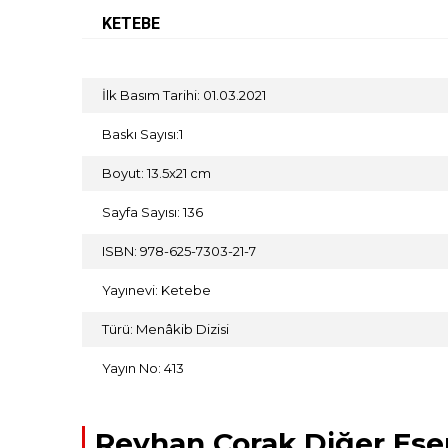
KETEBE
İlk Basım Tarihi: 01.03.2021
Baskı Sayısı:1
Boyut: 13.5x21 cm
Sayfa Sayısı: 136
ISBN: 978-625-7303-21-7
Yayınevi: Ketebe
Türü: Menâkib Dizisi
Yayın No: 413
Reyhan Çorak Diğer Eser