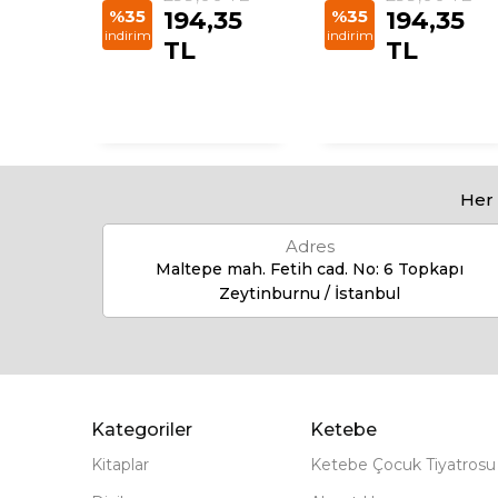
00
%35
194,35
%35
194,35
indirim
indirim
TL
TL
Her 
Adres
Maltepe mah. Fetih cad. No: 6 Topkapı
Zeytinburnu / İstanbul
Kategoriler
Ketebe
Kitaplar
Ketebe Çocuk Tiyatrosu