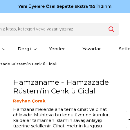
Zamansız eserler Ketebe'de: Cengiz Aytmatov
Yeni Üyelere Özel Sepette Ekstra %5 İndirim
150
Dergi
Yeniler
Yazarlar
Setl
de Rüstem’in Cenk ü Cidali
Hamzaname - Hamzazade
Rüstem’in Cenk ü Cidali
Reyhan Çorak
Hamzanâmelerde ana tema cihat ve cihat
ahlakıdır. Muhteva bu konu üzerine kurulur,
kaideler tamamen İslam’ın savaş anlayışı
üzerine şekillenir. Cihat, metnin kurgusu