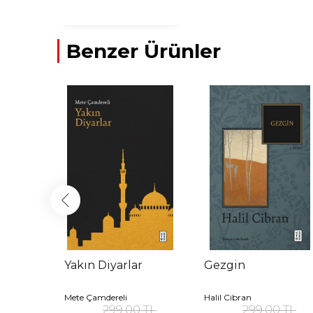
Benzer Ürünler
Yakın Diyarlar
Gezgin
arnett
Mete Çamdereli
Halil Cibran
0 TL
299,00 TL
299,00 TL