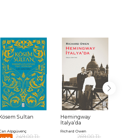
Kösem Sultan
Hemingway
Saray
İtalya’da
Can Alpgüvenç
Richard Owen
Semezdi
249,00 TL
269,00 TL