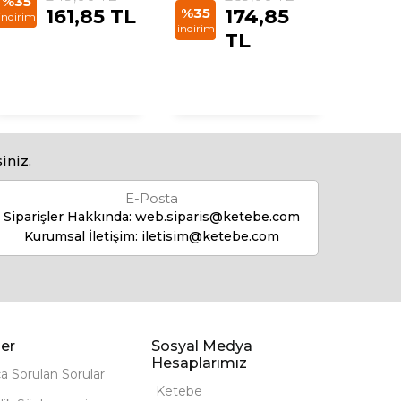
%35
%35
161,85 TL
%35
174,85
indirim
indirim
indirim
TL
iniz.
E-Posta
Siparişler Hakkında:
web.siparis@ketebe.com
Kurumsal İletişim:
iletisim@ketebe.com
er
Sosyal Medya
Hesaplarımız
ça Sorulan Sorular
Ketebe