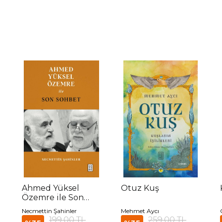
Ahmed Yüksel
Otuz Kuş
Özemre ile Son
Sohbet
Necmettin Şahinler
Mehmet Aycı
199,00 TL
259,00 TL