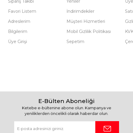
Sipariş Takibi
Yeniler
Üye
Favori Listem
İndirimdekiler
Sat
Adreslerim
Müşteri Hizmetleri
Gizl
Bilgilerim
Mobil Gizlilik Politikası
KV
Üye Girişi
Sepetim
Çere
E-Bülten Aboneliği
Ketebe e-bültenine abone olun. Kampanya ve
yeniliklerden öncelikli olarak haberdar olun.