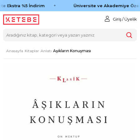
te Ekstra %5 İndirim
Üniversite ve Akademiye Özel 
Giriş / Üyelik
Anasayfa
Kitaplar
Anlatı
Aşıkların Konuşması