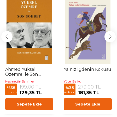
Ahmed Yüksel
Yalnız İğdenin Kokusu
Özemre ile Son
Sohbet
Necmettin Şahinler
Yücel Balku
199,00 TL
279,00 TL
%35
%35
129,35 TL
181,35 TL
indirim
indirim
Sepete Ekle
Sepete Ekle