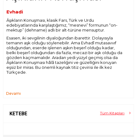
Evhadi
Âşıkların Konuşması
, klasik Fars, Türk ve Urdu
edebiyatlarında karşılaştığımız, “mesnevi” formunun “on-
mektup” (dehname) adlı bir alt-türüne mensuptur.
Esasen, iki sevgilinin diyaloğundan ibarettir. Dolayısıyla
temanın aşk olduğu söylenebilir. Ama Evhadî mutasavvıf
olduğundan, eserde işlenen aşkın beşerî olduğu kadar,
belki beşerî olduğundan da fazla, mecazi bir aşk olduğu da
gözden kaçmamalıdır. Aradan yedi yüzyıl geçmiş olsa da
Âşıkların Konuşması
hâlâ tazeliğini ve güzelliğini koruyan
eşsiz bir miras. Bu önemli kaynak titiz çevirisi ile ilk kez
Türkçede.
Devamı
KETEBE
Tüm Kitapları