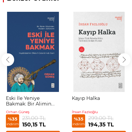
Eski İle Yeniye
Kayıp Halka
Bakmak: Bir Alimin
Gözünden Modern
Orhan Güneş
İhsan Fazlıoğlu
Astronomi
231,00 TL
299,00 TL
%35
%35
150,15 TL
194,35 TL
indirim
indirim