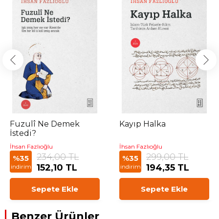
Fuzulî Ne Demek
Kayıp Halka
İstedi?
İhsan Fazlıoğlu
İhsan Fazlıoğlu
234,00 TL
299,00 TL
%35
%35
152,10 TL
194,35 TL
indirim
indirim
Sepete Ekle
Sepete Ekle
Benzer Ürünler