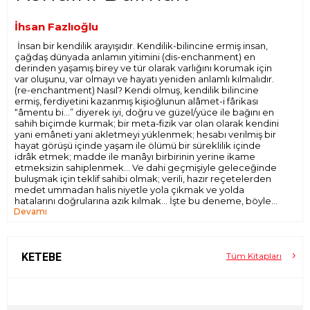
İhsan Fazlıoğlu
İnsan bir
kendilik
arayışıdır.
Kendilik-bilincine
ermiş insan,
çağdaş dünyada
anlamın yitimini
(dis-enchanment) en
derinden yaşamış birey ve tür olarak varlığını korumak için
var oluşunu, var olmayı ve hayatı yeniden anlamlı kılmalıdır.
(re-enchantment) Nasıl? Kendi olmuş, kendilik bilincine
ermiş, ferdiyetini kazanmış kişioğlunun alâmet-i fârikası
“âmentu bi...” diyerek iyi, doğru ve güzel/yüce ile bağını en
sahih biçimde kurmak; bir meta-fizik var olan olarak
kendini
yani
emâneti
yani
akletmeyi
yüklenmek; hesabı verilmiş bir
hayat görüşü
içinde yaşam ile ölümü bir süreklilik içinde
idrâk etmek; madde ile manâyı birbirinin yerine ikame
etmeksizin sahiplenmek... Ve dahi geçmişiyle geleceğinde
buluşmak için teklif sahibi olmak; verili, hazır reçetelerden
medet ummadan halis niyetle yola çıkmak ve yolda
hatalarını doğrularına azık kılmak... İşte bu deneme, böyle
Devamı
bir yola çıkışın azığı olmayı mütevazı bir biçimde teklif
ediyor...
KETEBE
Tüm Kitapları