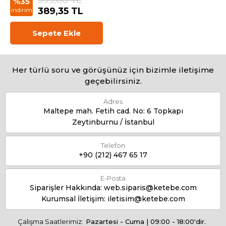
599,00 TL
%35
389,35 TL
indirim
Sepete Ekle
Her türlü soru ve görüşünüz için bizimle iletişime
geçebilirsiniz.
Adres
Maltepe mah. Fetih cad. No: 6 Topkapı
Zeytinburnu / İstanbul
Telefon
+90 (212) 467 65 17
E-Posta
Siparişler Hakkında:
web.siparis@ketebe.com
Kurumsal İletişim:
iletisim@ketebe.com
Çalışma Saatlerimiz:
Pazartesi - Cuma | 09:00 - 18:00'dir.