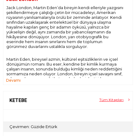
Jack London, Martin Eden’da bireyin kendi elleriyle yazgısını
şekillendirmeye çalıştığı çetin bir mücadeleyi, Amerikan
rüyasının yanılsamalarıyla örülü bir zeminde anlatıyor. Kendi
sınıfından uzaklaşarak entelektüel bir dünyaya ulaşma
hayaline kapılan genç bir adamın öyküsü̈, yalnızca bir
yükselişin değil, aynı zamanda bir yabancılaşmanın da
hikâyesine dönüşüyor. London, yarı otobiyografik bu
eserinde hem insanın sınırlarını hem de toplumun
görünmez duvarlarını ustalıkla sorguluyor.
Martin Eden, bireysel azmin, kültürel eşitsizliklerin ve içsel
dönüşümün romanı. Bu eser, kendine bir kimlik kurmaya
çalışan insanın, sonunda bulduğu kimliği neden reddettiğini
sormamıza neden oluyor. London, bireyin içsel savaşını sınıf,
aşk ve anlam arayışı gibi katmanlarla derinleştirirken,
Devamı
okurunu bir idealin peşinden sürükleyip onun yıkımıyla baş
başa bırakıyor.
KETEBE
Tüm Kitapları
Çevirmen: Güzide Ertürk