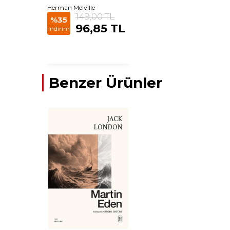
Herman Melville
149,00 TL
%35
96,85 TL
indirim
Benzer Ürünler