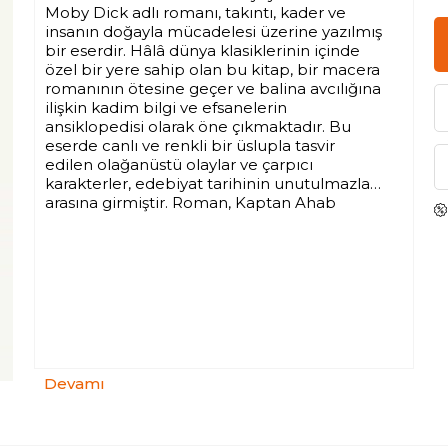
Moby Dick adlı romanı, takıntı, kader ve
insanın doğayla mücadelesi üzerine yazılmış
bir eserdir. Hâlâ dünya klasiklerinin içinde
özel bir yere sahip olan bu kitap, bir macera
romanının ötesine geçer ve balina avcılığına
ilişkin kadim bilgi ve efsanelerin
ansiklopedisi olarak öne çıkmaktadır. Bu
eserde canlı ve renkli bir üslupla tasvir
edilen olağanüstü olaylar ve çarpıcı
karakterler, edebiyat tarihinin unutulmazları
arasına girmiştir. Roman, Kaptan Ahab
adındaki inatçı bir balina avcısının hikâyesini
anlatır. Ahab’ın içini, geçmişte gemisini
batıran ve bacağını koparan Moby Dick adlı
dev beyaz balinayı avlama arzusu
kemirmektedir. Hikâyeyi, Ahab’ın gemisi
Pequod’a tayfa olarak katılan Ishmael
anlatır. Pequod dünya denizlerinde
dolaşırken mürettebat farklı insanlarla,
düşüncelerle ve tehlikelerle karşılaşır.
Devamı
Roman macera, sembolizm ve felsefi
sorgulamayı bir araya getirerek intikam,
bilginin sınırları ve doğanın gücü gibi