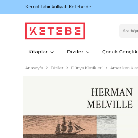
nıyor.
Kemal Tahir külliyatı Ketebe'de
Kitaplar
Diziler
Çocuk Gençlik
Anasayfa
Diziler
Dünya Klasikleri
Amerikan Klas