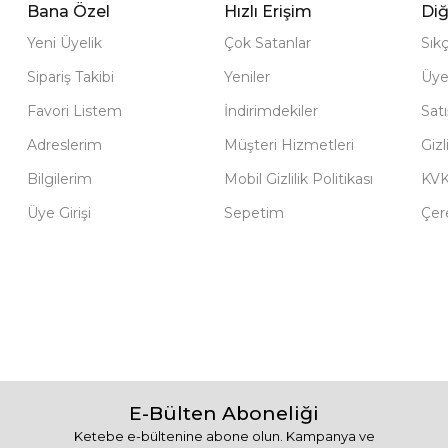
Bana Özel
Hızlı Erişim
Diğ
Yeni Üyelik
Çok Satanlar
Sık
Sipariş Takibi
Yeniler
Üye
Favori Listem
İndirimdekiler
Sat
Adreslerim
Müşteri Hizmetleri
Gizl
Bilgilerim
Mobil Gizlilik Politikası
KV
Üye Girişi
Sepetim
Çere
E-Bülten Aboneliği
Ketebe e-bültenine abone olun. Kampanya ve