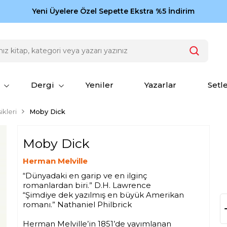
Zamansız eserler Ketebe'de: Cengiz Aytmatov
Yeni Üyelere Özel Sepette Ekstra %5 İndirim
150
Dergi
Yeniler
Yazarlar
Setl
ikleri
Moby Dick
Moby Dick
Herman Melville
“Dünyadaki en garip ve en ilginç
romanlardan biri.” D.H. Lawrence
“Şimdiye dek yazılmış en büyük Amerikan
romanı.” Nathaniel Philbrick
Herman Melville’in 1851’de yayımlanan