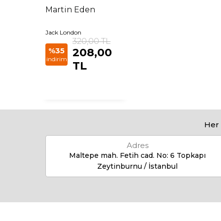
Martin Eden
Jack London
320,00 TL
%35
208,00
indirim
TL
Her 
Adres
Maltepe mah. Fetih cad. No: 6 Topkapı
Zeytinburnu / İstanbul