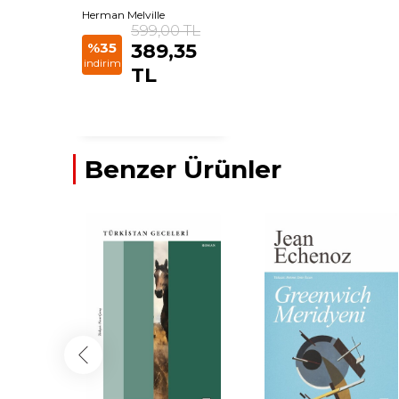
Herman Melville
599,00 TL
%35
389,35
indirim
TL
Benzer Ürünler