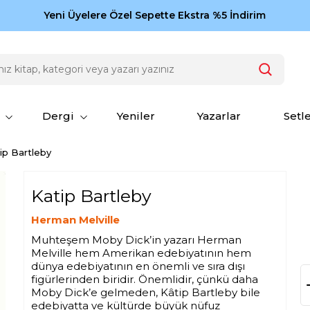
Zamansız eserler Ketebe'de: Cengiz Aytmatov
Yeni Üyelere Özel Sepette Ekstra %5 İndirim
150
Dergi
Yeniler
Yazarlar
Setl
ip Bartleby
Katip Bartleby
Herman Melville
Muhteşem
Moby Dick
’in yazarı Herman
Melville hem Amerikan edebiyatının hem
dünya edebiyatının en önemli ve sıra dışı
figürlerinden biridir. Önemlidir, çünkü daha
Moby Dick
’e gelmeden,
Kâtip Bartleby
bile
edebiyatta ve kültürde büyük nüfuz