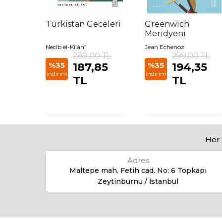
vgiler
Türkistan Geceleri
Greenwich
Meridyeni
Necîb el-Kîlânî
Jean Echenoz
 TL
289,00 TL
299,00 TL
85
%35
187,85
%35
194,35
indirim
indirim
TL
TL
Her 
Adres
Maltepe mah. Fetih cad. No: 6 Topkapı
Zeytinburnu / İstanbul