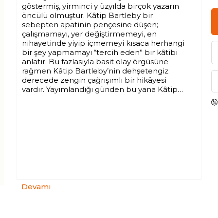
göstermiş, yirminci y üzyılda birçok yazarın
öncülü olmuştur.
Kâtip Bartleby
bir
sebepten apatinin pençesine düşen;
çalışmamayı, yer değiştirmemeyi, en
nihayetinde yiyip içmemeyi kısaca herhangi
bir şey yapmamayı “tercih eden” bir kâtibi
anlatır. Bu fazlasıyla basit olay örgüsüne
rağmen
Kâtip Bartleby
’nin dehşetengiz
derecede zengin çağrışımlı bir hikâyesi
vardır. Yayımlandığı günden bu yana
Kâtip
Bartleby
üstüne epeyce yazılıp çizilmiş,
metnin gizemini ortadan kaldırma iddiası
taşıyan pek çok teori ortaya konmuştur.
Şimdi sıra sizde,
Kâtip Bartleby
’i okumayı
tercih ederek bu pasif direnişin bir tanığı da
siz olacaksınız.
Devamı