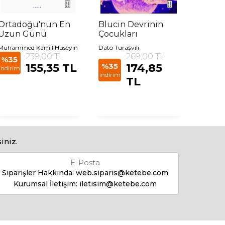
Ortadoğu'nun En
Blucin Devrinin
Hazar
Uzun Günü
Çocukları
Muhammed Kâmil Hüseyin
Dato Turaşvili
Milorad 
239,00 TL
269,00 TL
%35
155,35 TL
%35
174,85
%35
indirim
indirim
indirim
TL
iniz.
E-Posta
Siparişler Hakkında:
web.siparis@ketebe.com
Kurumsal İletişim:
iletisim@ketebe.com