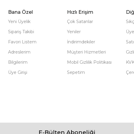
Bana Özel
Hızlı Erişim
Diğ
Yeni Üyelik
Çok Satanlar
Sık
Sipariş Takibi
Yeniler
Üye
Favori Listem
İndirimdekiler
Sat
Adreslerim
Müşteri Hizmetleri
Gizl
Bilgilerim
Mobil Gizlilik Politikası
KV
Üye Girişi
Sepetim
Çere
E-Bülten Aboneliği