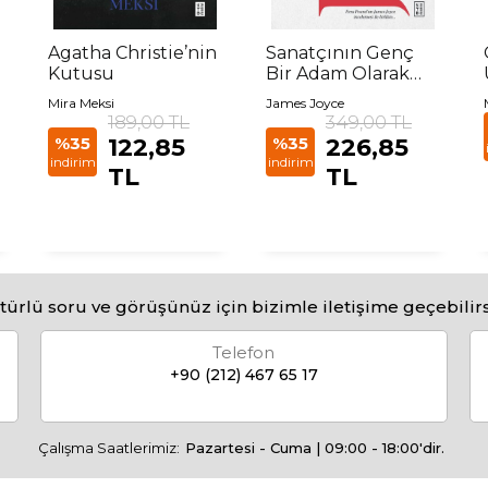
Agatha Christie’nin
Sanatçının Genç
Kutusu
Bir Adam Olarak
Portresi
Mira Meksi
James Joyce
189,00 TL
349,00 TL
%35
122,85
%35
226,85
indirim
indirim
TL
TL
türlü soru ve görüşünüz için bizimle iletişime geçebilirs
Telefon
+90 (212) 467 65 17
Çalışma Saatlerimiz:
Pazartesi - Cuma | 09:00 - 18:00'dir.