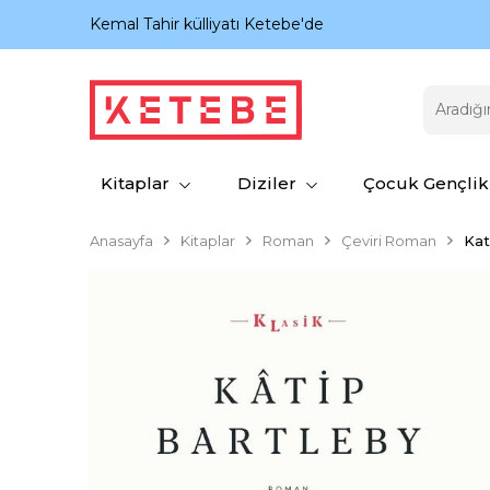
nıyor.
Kemal Tahir külliyatı Ketebe'de
Kitaplar
Diziler
Çocuk Gençlik
Anasayfa
Kitaplar
Roman
Çeviri Roman
Kat