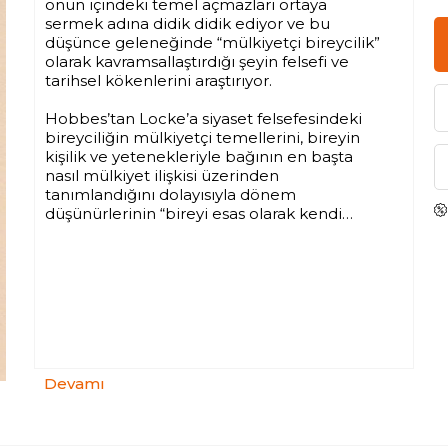
onun içindeki temel açmazları ortaya
sermek adına didik didik ediyor ve bu
düşünce geleneğinde “mülkiyetçi bireycilik”
olarak kavramsallaştırdığı şeyin felsefi ve
tarihsel kökenlerini araştırıyor.
Hobbes’tan Locke’a siyaset felsefesindeki
bireyciliğin mülkiyetçi temellerini, bireyin
kişilik ve yetenekleriyle bağının en başta
nasıl mülkiyet ilişkisi üzerinden
tanımlandığını dolayısıyla dönem
düşünürlerinin “bireyi esas olarak kendi
kişiliğinin ya da yeteneklerinin sahibi olarak”
gördüğünü dönem metinlerinin ve
tartışmalarının izini sürerek ortaya seriyor ve
nihayetinde bu varsayımların toplumsal
ilişkileri kavramada nasıl etkileri olduğunun
detaylara azami önem gösteren titiz bir
analizini yapıyor. Buna göre herkes topluma
hiçbir borcu olmayan atomik bireyler olarak
Devamı
birbirinden yalıtılırken, toplum da bu
bireylerin piyasa tarafından belirlenmiş bir
birlikteliği olarak görülmeye başlıyor.
Toplum bir mübadele ilişkileri toplamına