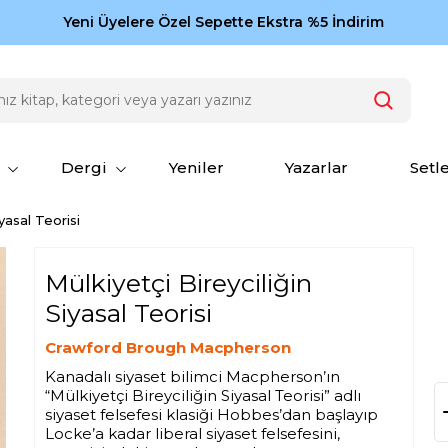
Zamansız eserler Ketebe'de: Cengiz Aytmatov
Yeni Üyelere Özel Sepette Ekstra %5 İndirim
150
Dergi
Yeniler
Yazarlar
Setl
yasal Teorisi
Mülkiyetçi Bireyciliğin
Siyasal Teorisi
Crawford Brough Macpherson
Kanadalı siyaset bilimci Macpherson’ın
“Mülkiyetçi Bireyciliğin Siyasal Teorisi” adlı
siyaset felsefesi klasiği Hobbes’dan başlayıp
Locke’a kadar liberal siyaset felsefesini,