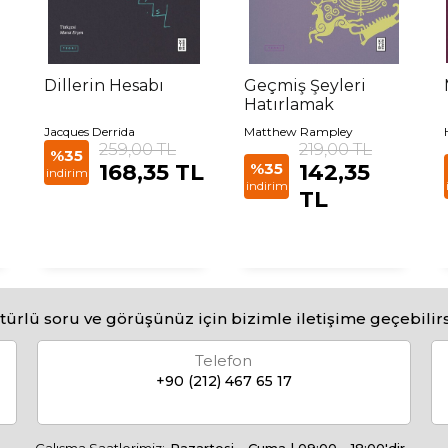
Dillerin Hesabı
Geçmiş Şeyleri
Hatırlamak
Jacques Derrida
Matthew Rampley
259,00 TL
219,00 TL
%35
168,35 TL
%35
142,35
indirim
indirim
TL
türlü soru ve görüşünüz için bizimle iletişime geçebilirs
Telefon
+90 (212) 467 65 17