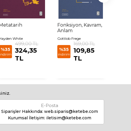
Metatarih
Fonksiyon, Kavram,
Yapısa
Anlam
Sıfır
Hayden White
Gottlob Frege
Claude L
499,00 TL
169,00 TL
%35
324,35
%35
109,85
%35
indirim
indirim
indirim
TL
TL
iniz.
E-Posta
Siparişler Hakkında:
web.siparis@ketebe.com
Kurumsal İletişim:
iletisim@ketebe.com