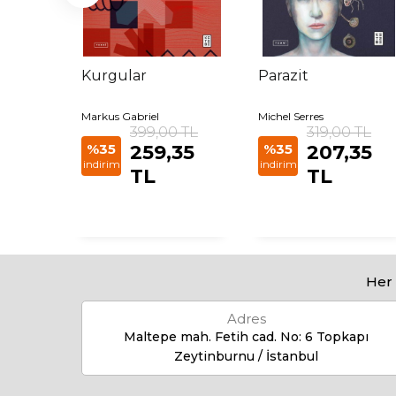
Kurgular
Parazit
 ve
Markus Gabriel
Michel Serres
 TL
399,00 TL
319,00 TL
85 TL
%35
259,35
%35
207,35
indirim
indirim
TL
TL
Her 
Adres
Maltepe mah. Fetih cad. No: 6 Topkapı
Zeytinburnu / İstanbul