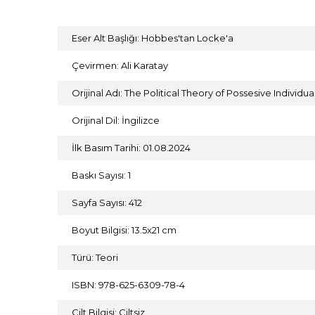
Eser Alt Başlığı: Hobbes'tan Locke'a
Çevirmen: Ali Karatay
Orijinal Adı: The Political Theory of Possesive Indivi
Orijinal Dil: İngilizce
İlk Basım Tarihi: 01.08.2024
Baskı Sayısı: 1
Sayfa Sayısı: 412
Boyut Bilgisi: 13.5x21 cm
Türü: Teori
ISBN: 978-625-6309-78-4
Cilt Bilgisi: Ciltsiz