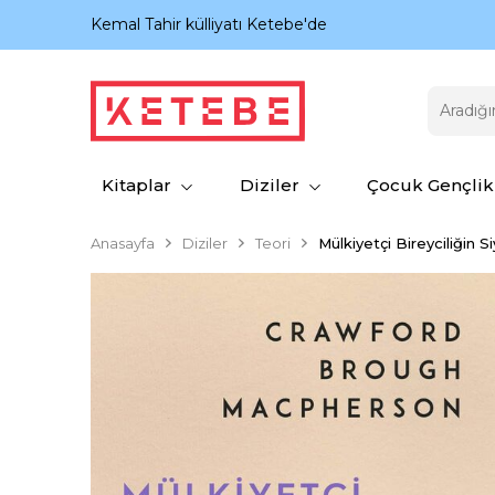
nıyor.
Kemal Tahir külliyatı Ketebe'de
Kitaplar
Diziler
Çocuk Gençlik
Anasayfa
Diziler
Teori
Mülkiyetçi Bireyciliğin Si