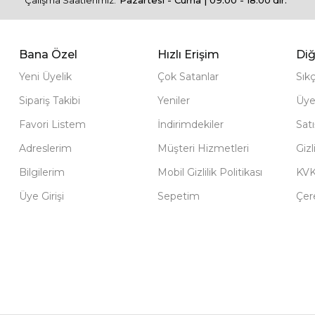
Çalışma Saatlerimiz:
Pazartesi - Cuma | 09:00 - 18:00'dir.
Bana Özel
Hızlı Erişim
Diğ
Yeni Üyelik
Çok Satanlar
Sık
Sipariş Takibi
Yeniler
Üye
Favori Listem
İndirimdekiler
Sat
Adreslerim
Müşteri Hizmetleri
Gizl
Bilgilerim
Mobil Gizlilik Politikası
KV
Üye Girişi
Sepetim
Çere