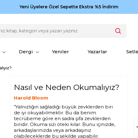
Zamansız eserler Ketebe'de: Cengiz Aytmatov
Yeni Üyelere Özel Sepette Ekstra %5 İndirim
150
Dergi
Yeniler
Yazarlar
Setl
lıyız?
Nasıl ve Neden Okumalıyız?
Harold Bloom
“Yalnızlığın sağladığı büyük zevklerden biri
de iyi okuyabilmektir. Bu da benim
tecrübeme göre en sadra şifa zevklerden
biridir. Okuma sizi öteki kılar. Bunu içinizde,
arkadaşlarınızda veya arkadaşınız
olabileceklerde bu şekilde yapabilir.