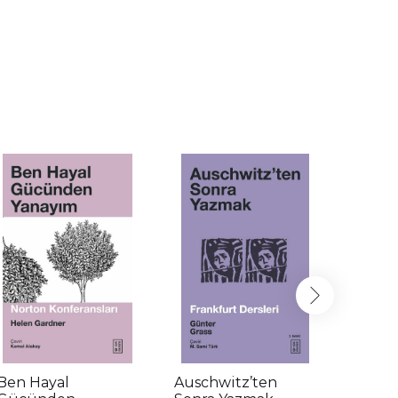
Ben Hayal
Auschwitz’ten
Çalın