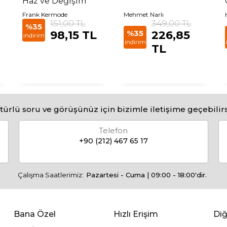
Haz ve Değişim
Frank Kermode
Mehmet Narlı
151,00 TL
349,00 TL
%35
98,15 TL
%35
226,85
indirim
indirim
TL
türlü soru ve görüşünüz için bizimle iletişime geçebilirs
Telefon
+90 (212) 467 65 17
Çalışma Saatlerimiz:
Pazartesi - Cuma | 09:00 - 18:00'dir.
Bana Özel
Hızlı Erişim
Diğ