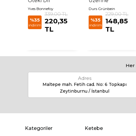
Öteki Dil
Üzerine
Yves Bonnefoy
Durs Grünbein
 TL
339,00 TL
229,00 TL
35
%35
220,35
%35
148,85
indirim
indirim
TL
TL
Her 
Adres
Maltepe mah. Fetih cad. No: 6 Topkapı
Zeytinburnu / İstanbul
Kategoriler
Ketebe