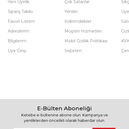
Yeni Üyelik
Çok Satanlar
Sık
Sipariş Takibi
Yeniler
Üye
Favori Listem
İndirimdekiler
Sat
Adreslerim
Müşteri Hizmetleri
Gizl
Bilgilerim
Mobil Gizlilik Politikası
KV
Üye Girişi
Sepetim
Çere
E-Bülten Aboneliği
Ketebe e-bültenine abone olun. Kampanya ve
yeniliklerden öncelikli olarak haberdar olun.