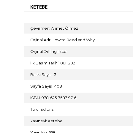
KETEBE
Çevirmen: Ahmet Ölmez
Orjinal Adı: How to Read and Why
Orjinal Dil: İngilizce
İlk Basım Tarihi: 01.11.2021
Baskı Sayısı: 3
Sayfa Sayısı: 408
ISBN: 978-625-7587-97-6
Türü: Exlibris
Yayınevi: Ketebe
Yayın No: 558