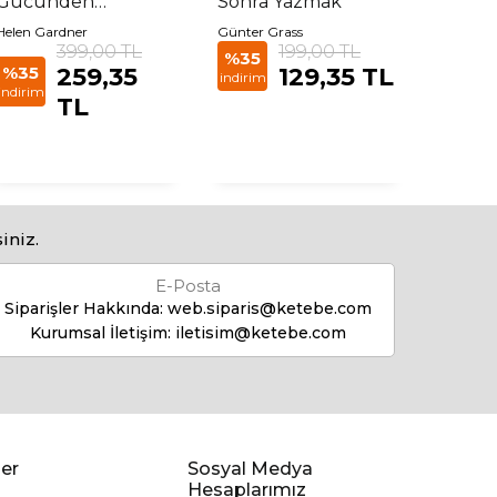
Gücünden
Sonra Yazmak
Yanayım
Helen Gardner
Günter Grass
Jacques 
399,00 TL
199,00 TL
Lacan
%35
%35
259,35
129,35 TL
%35
indirim
indirim
indirim
TL
iniz.
E-Posta
Siparişler Hakkında:
web.siparis@ketebe.com
Kurumsal İletişim:
iletisim@ketebe.com
er
Sosyal Medya
Hesaplarımız