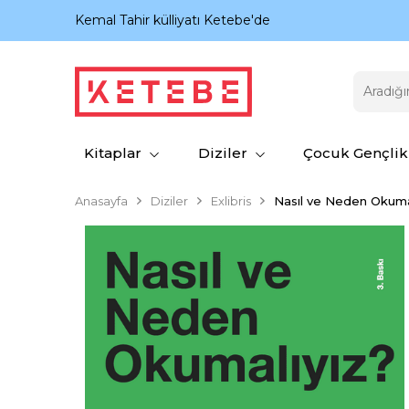
nıyor.
Kemal Tahir külliyatı Ketebe'de
Kitaplar
Diziler
Çocuk Gençlik
Anasayfa
Diziler
Exlibris
Nasıl ve Neden Okuma