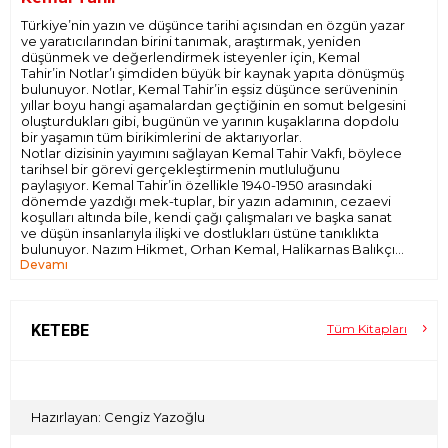
Türkiye’nin yazın ve düşünce tarihi açısından en özgün yazar
ve yaratıcılarından birini tanımak, araştırmak, yeniden
düşünmek ve değerlendirmek isteyenler için, Kemal
Tahir’in Notlar’ı şimdiden büyük bir kaynak yapıta dönüşmüş
bulunuyor. Notlar, Kemal Tahir’in eşsiz düşünce serüveninin
yıllar boyu hangi aşamalardan geçtiğinin en somut belgesini
oluşturdukları gibi, bugünün ve yarının kuşaklarına dopdolu
bir yaşamın tüm birikimlerini de aktarıyorlar.
Notlar dizisinin yayımını sağlayan Kemal Tahir Vakfı, böylece
tarihsel bir görevi gerçekleştirmenin mutluluğunu
paylaşıyor. Kemal Tahir’in özellikle 1940-1950 arasındaki
dönemde yazdığı mek-tuplar, bir yazın adamının, cezaevi
koşulları altında bile, kendi çağı çalışmaları ve başka sanat
ve düşün insanlarıyla ilişki ve dostlukları üstüne tanıklıkta
bulunuyor. Nazım Hikmet, Orhan Kemal, Halikarnas Balıkçısı
Devamı
gibi Cumhuriyet dönemi yazın dünyasının unutulmaz
öncüleriyle sürekli yazışmaları gerçekleştiren Kemal Tahir,
ayrıca, daha kişisel mektuplar da yolluyor: 1940 öncesinde-
ki eşi Fatma İrfan’a ve 1950’ler sonrasında evleneceği,
sonraki eşi Semiha Tahir’e... Türkiye’yi ömrü boyunca hiç
KETEBE
Tüm Kitapları
eksilmeyen bir tutkuyla seven Kemal Tahir, Notlar’ının son
kesitini oluşturan Mektuplar’da, en insancıl boyutlarıyla da
tarih platformundaki yerini alıyor...
Hazırlayan: Cengiz Yazoğlu