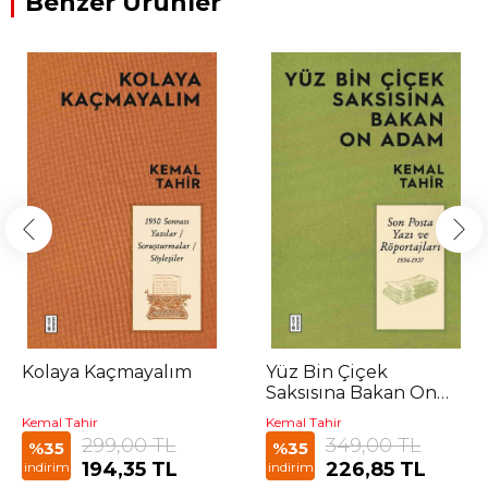
Benzer Ürünler
Kolaya Kaçmayalım
Yüz Bin Çiçek
Saksısına Bakan On
Adam
Kemal Tahir
Kemal Tahir
299,00 TL
349,00 TL
%35
%35
194,35 TL
226,85 TL
indirim
indirim