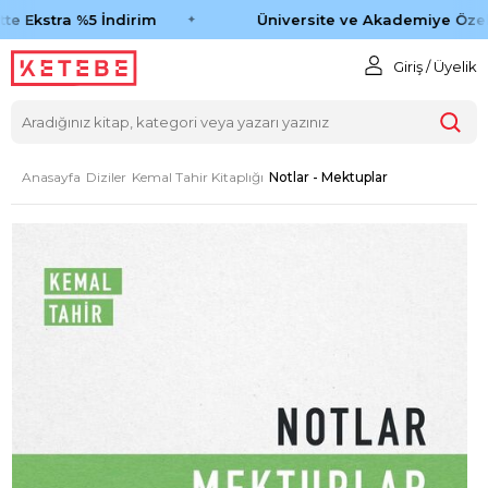
e Ekstra %5 İndirim
Üniversite ve Akademiye Özel 
Giriş / Üyelik
Anasayfa
Diziler
Kemal Tahir Kitaplığı
Notlar - Mektuplar