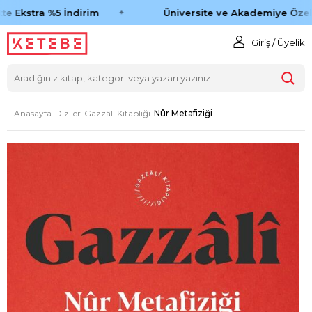
e Ekstra %5 İndirim
Üniversite ve Akademiye Özel 
Giriş / Üyelik
Anasayfa
Diziler
Gazzâli Kitaplığı
Nûr Metafiziği