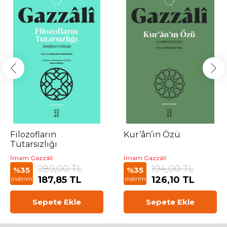
Filozofların
Kur’ân’ın Özü
Tutarsızlığı
İmam Gazzâlî
İmam Gazzâlî
289,00 TL
194,00 TL
%35
%35
187,85 TL
126,10 TL
indirim
indirim
Sepete Ekle
Sepete Ekle