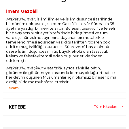
İmam Gazzâlî
Mişkâtü’l-Envâr
, İslâmî ilimler ve İslâm düşüncesi tarihinde
bir dönüm noktası teşkil eden Gazzâlî’nin, Nûr Sûresi’nin 35.
âyetine yazdığı bir nevi tefsirdir. Bu eser, tasavvufî ve felsefî
bir bakış açısını bir ayetin tefsirinde birleştirmesi ve tüm
varoluşu nûr-zulmet ayrımına dayanan bir metafizikle
temellendirmesi açısından yazıldığı tarihten itibaren çok
etkili olmuş, İşrâkîliğin kurucusu Sühreverdî başta olmak
üzere İslâm düşüncesinin üç büyük ekolü olan tasavvuf,
kelâm ve felsefeyi temsil eden düşünürleri derinden
etkilemiştir.
Mişkâtü’l-Envâr/Nur Metafiziği
, ayrıca zâhir ile bâtın,
görünen ile görünmeyen arasında kurmuş olduğu irtibat ile
her devrin düşünen Müslümanları için ölümsüz bir eser olma
özeliğini daima muhafaza etmiştir.
Devamı
KETEBE
Tüm Kitapları