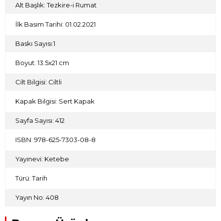
Alt Başlık: Tezkire-i Rumat
tarihine ışık tutarken bir yandan da okçuluğa dair terim ve
deyimleri anlamayı kolaylaştıran bir niteliğe sahiptir.
İlk Basım Tarihi: 01.02.2021
Baskı Sayısı:1
Boyut: 13.5x21 cm
Cilt Bilgisi: Ciltli
Kapak Bilgisi: Sert Kapak
Sayfa Sayısı: 412
ISBN: 978-625-7303-08-8
Yayınevi: Ketebe
Türü: Tarih
Yayın No: 408