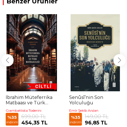
Benzer Ürünler
İbrahim Müteferrika
Senûsî’nin Son
Matbaası ve Türk
Yolculuğu
Matbaacılığı (Ciltli)
Giambattista Toderini
Emîr Şekîb Arslan
699,00 TL
149,00 TL
%35
%35
454,35 TL
96,85 TL
indirim
indirim