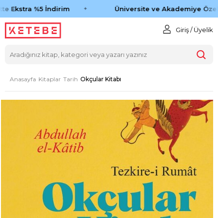
e Ekstra %5 İndirim
Üniversite ve Akademiye Özel 
Giriş / Üyelik
Anasayfa
Kitaplar
Tarih
Okçular Kitabı