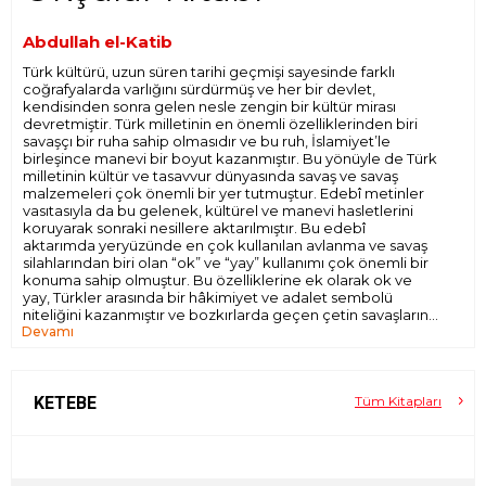
Abdullah el-Katib
Türk kültürü, uzun süren tarihi geçmişi sayesinde farklı
coğrafyalarda varlığını sürdürmüş ve her bir devlet,
kendisinden sonra gelen nesle zengin bir kültür mirası
devretmiştir. Türk milletinin en önemli özelliklerinden biri
savaşçı bir ruha sahip olmasıdır ve bu ruh, İslamiyet’le
birleşince manevi bir boyut kazanmıştır. Bu yönüyle de Türk
milletinin kültür ve tasavvur dünyasında savaş ve savaş
malzemeleri çok önemli bir yer tutmuştur. Edebî metinler
vasıtasıyla da bu gelenek, kültürel ve manevi hasletlerini
koruyarak sonraki nesillere aktarılmıştır. Bu edebî
aktarımda yeryüzünde en çok kullanılan avlanma ve savaş
silahlarından biri olan “ok” ve “yay” kullanımı çok önemli bir
konuma sahip olmuştur. Bu özelliklerine ek olarak ok ve
yay, Türkler arasında bir hâkimiyet ve adalet sembolü
niteliğini kazanmıştır ve bozkırlarda geçen çetin savaşların
Devamı
doğurduğu koşullar neticesinde okçuluk ile ilgili birçok eser
Meydân Şeyhi olan Abdullah el-Kâtib, İstanbul
kaleme alınmıştır.
Okmeydanı’nda meydânı koruyan, okçuluk ve atıcılık
geleneğini bu alanda yaptığı çalışmalarla ve yazdığı
eserlerle yeniden dirilten önemli bir tarihî aktördür. Bu
KETEBE
Tüm Kitapları
bağlamda Abdullah el-Kâtib tarafından yazılan elinizde
tuttuğunuz Tezkire-i Rumât adlı eser okçuluk alanında
yazılmış en önemli eserlerdendir. Bu eser, bir yandan
dönemin yaşayan okçularını belirleme, okçuların menzil,
nişan ve ayak taşlarının yerini öğrenme bakımından okçuluk