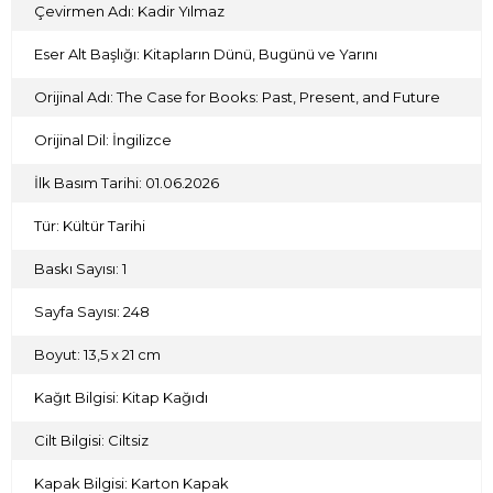
kütüphanelerin gelecekteki rolü üzerine zihin açıcı bir
Çevirmen Adı: Kadir Yılmaz
tartışma ortamı yaratıyor.
Eser Alt Başlığı: Kitapların Dünü, Bugünü ve Yarını
Orijinal Adı: The Case for Books: Past, Present, and Future
Orijinal Dil: İngilizce
İlk Basım Tarihi: 01.06.2026
Tür: Kültür Tarihi
Baskı Sayısı: 1
Sayfa Sayısı: 248
Boyut: 13,5 x 21 cm
Kağıt Bilgisi: Kitap Kağıdı
Cilt Bilgisi: Ciltsiz
Kapak Bilgisi: Karton Kapak