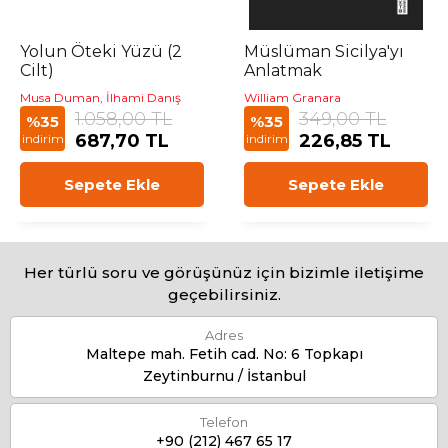
Yolun Öteki Yüzü (2
Müslüman Sicilya'yı
Cilt)
Anlatmak
Musa Duman, İlhami Danış
William Granara
1.058,00 TL
349,00 TL
%35
%35
687,70 TL
226,85 TL
indirim
indirim
Sepete Ekle
Sepete Ekle
Her türlü soru ve görüşünüz için bizimle iletişime
geçebilirsiniz.
Adres
Maltepe mah. Fetih cad. No: 6 Topkapı
Zeytinburnu / İstanbul
Telefon
+90 (212) 467 65 17