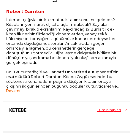
Robert Darnton
İnternet çağıyla birlikte matbu kitabın sonu mu gelecek?
Kitapların yerini artık dijital araçlar mı alacak? Sayfaları
çevirmeyi bırakıp ekranları mı kaydıracağız? Bunlar; ilk e-
kitap fikirlerinin filizlendiği dönemlerden, yapay zekâ
hâkimiyetini tartıştığımız günümüze kadar neredeyse her
ortamda duyduğumuz sorular. Ancak aradan geçen
onlarca yıla rağmen, bu kehanetlerin gerçeğe
dönüştüğünü görmedik. Dijitalleşme dalgasıyla birlikte bir
dönüşüm yaşandı ama beklenen “yok oluş” tam anlamıyla
gerçekleşmedi.
Ünlü kültür tarihçisi ve Harvard Üniversitesi Kütüphanesi’nin
eski müdürü Robert Darnton, Kitaba Övgü eserinde, bu
sözkonusu kehanetlerin peşine düşüyor; kitabın ortaya
çıkışının ilk günlerinden bugünkü popüler kültür, ticaret ve
Devamı
akademideki değişen rolüne kadar uzanan derinlemesine
bir incelemeyi okura sunuyor. Denemelerden meydana
gelen çalışma, her gün ekranları kaydırarak dünyayı
anlamaya çalışan “dijital yerlilerin” çağında, sayfaları
çevirmenin parmak ucundaki o eşsiz hissini ve bilginin
KETEBE
Tüm Kitapları
demokratikleşmesi mücadelesini gözler önüne seriyor.
Darnton, yalnızca bir nesnenin tarihini anlatmakla kalmıyor;
aynı zamanda bilginin yayılması, telif hakları mücadelesi ve