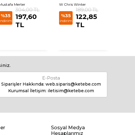
Mustafa Merter
W Chris Winter
Nicholas
304,00 TL
189,00 TL
%35
197,60
%35
122,85
%35
indirim
indirim
indirim
TL
TL
iniz.
E-Posta
Siparişler Hakkında:
web.siparis@ketebe.com
Kurumsal İletişim:
iletisim@ketebe.com
er
Sosyal Medya
Hesaplarımız