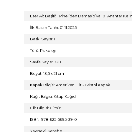
Eser Alt Başlığı: Pinel’den Damasio’ya 101 Anahtar Kel
İlk Basım Tarihi: 01.11.2025
Baskı Sayısı: 1
Türü: Psikoloji
Sayfa Sayısı: 320
Boyut: 13,5 x 21 cm
Kapak Bilgisi: Amerikan Cilt - Bristol Kapak
Kağıt Bilgisi: Kitap Kağıdı
Cilt Bilgisi: Ciltsiz
ISBN: 978-625-5695-39-0
Yayınevi: Ketebe