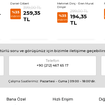
Daniel Gilbert
Mehmet Dinç - Eren Murat
399,00 TL
Dinçer
299,00 TL
L
%35
259,35
%35
194,35
indirim
TL
indirim
TL
türlü soru ve görüşünüz için bizimle iletişime geçebilirs
Telefon
+90 (212) 467 65 17
Çalışma Saatlerimiz:
Pazartesi - Cuma | 09:00 - 18:00'dir.
Bana Özel
Hızlı Erişim
Diğ