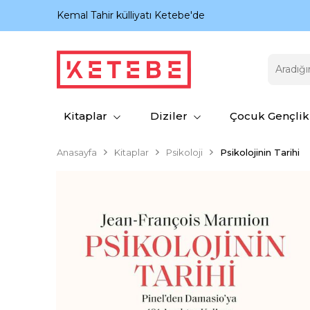
nıyor.
Kemal Tahir külliyatı Ketebe'de
Kitaplar
Diziler
Çocuk Gençlik
Anasayfa
Kitaplar
Psikoloji
Psikolojinin Tarihi