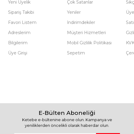
Yeni Üyelik
Çok Satanlar
Sık
Sipariş Takibi
Yeniler
Üye
Favori Listem
İndirimdekiler
Sat
Adreslerim
Müşteri Hizmetleri
Gizl
Bilgilerim
Mobil Gizlilik Politikası
KV
Üye Girişi
Sepetim
Çere
E-Bülten Aboneliği
Ketebe e-bültenine abone olun. Kampanya ve
yeniliklerden öncelikli olarak haberdar olun.