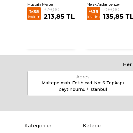
Mustafa Merter
Melek Arslanbenzer
 TL
329,00 TL
209,00 TL
%35
%35
85
213,85 TL
135,85 T
indirim
indirim
Her 
Adres
Maltepe mah. Fetih cad. No: 6 Topkapı
Zeytinburnu / İstanbul
Kategoriler
Ketebe