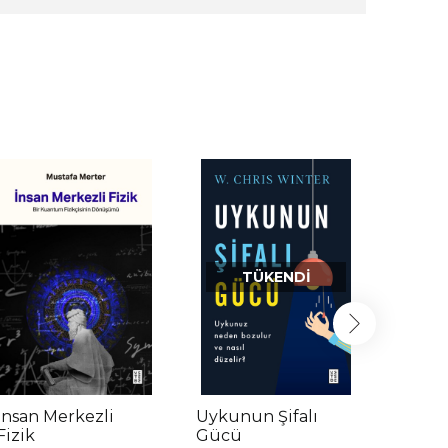
TÜKENDI
İnsan Merkezli
Uykunun Şifalı
Aklıse
Fizik
Gücü