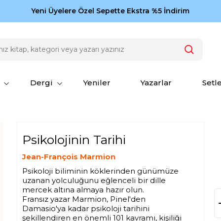
Zamansız eserler Ketebe'de: Cengiz Aytmatov
Yeni Üyelere Özel Sepette Ekstra %5 İndirim
150
Dergi
Yeniler
Yazarlar
Setl
Psikolojinin Tarihi
Jean-François Marmion
Psikoloji biliminin köklerinden günümüze
uzanan yolculuğunu eğlenceli bir dille
mercek altına almaya hazır olun.
Fransız yazar Marmion, Pinel'den
Damasio'ya kadar psikoloji tarihini
şekillendiren en önemli 101 kavramı, kişiliği