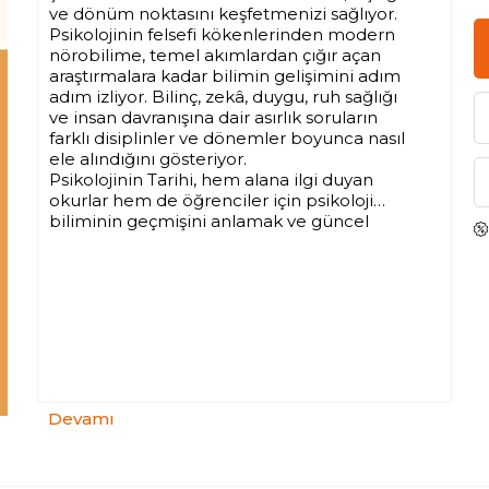
ve dönüm noktasını keşfetmenizi sağlıyor.
Psikolojinin felsefi kökenlerinden modern
nörobilime, temel akımlardan çığır açan
araştırmalara kadar bilimin gelişimini adım
adım izliyor. Bilinç, zekâ, duygu, ruh sağlığı
ve insan davranışına dair asırlık soruların
farklı disiplinler ve dönemler boyunca nasıl
ele alındığını gösteriyor.
Psikolojinin Tarihi, hem alana ilgi duyan
okurlar hem de öğrenciler için psikoloji
biliminin geçmişini anlamak ve güncel
tartışmalarına hakim olmak adına
vazgeçilmez bir rehber.
Devamı