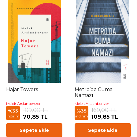
Hajar Towers
Metro’da Cuma
Namazı
Melek Arslanbenzer
Melek Arslanbenzer
109,00 TL
169,00 TL
%35
%35
70,85 TL
109,85 TL
indirim
indirim
Sepete Ekle
Sepete Ekle