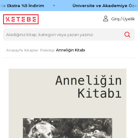
e Ekstra %5 İndirim
Üniversite ve Akademiye Özel 
Giriş / Üyelik
Anasayfa
Kitaplar
Psikoloji
Anneliğin Kitabı