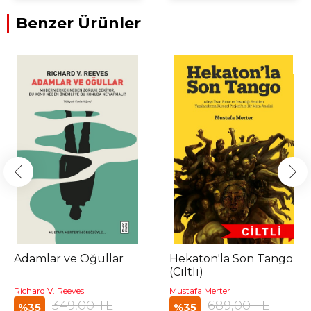
Benzer Ürünler
Adamlar ve Oğullar
Hekaton'la Son Tango
(Ciltli)
Richard V. Reeves
Mustafa Merter
349,00 TL
689,00 TL
%35
%35