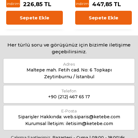
226,85 TL
447,85 TL
indirim
indirim
Sepete Ekle
Sepete Ekle
Her türlü soru ve görüşünüz için bizimle iletişime
geçebilirsiniz.
Adres
Maltepe mah. Fetih cad. No: 6 Topkapı
Zeytinburnu / İstanbul
Telefon
+90 (212) 467 65 17
E-Posta
Siparişler Hakkında:
web.siparis@ketebe.com
Kurumsal İletişim:
iletisim@ketebe.com
Çalışma Saatlerimiz:
Pazartesi - Cuma | 09:00 - 18:00'dir.