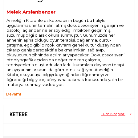
Melek Arslanbenzer
Anneliğin Kitabı ile psikoterapinin bugün bu haliyle
uygulanmasının temelini atmış dokuz teorisyenin gelişim ve
patoloji açısından neler söylediği imbikten geçirilmiş,
süzülmüş bilgi olarak okura sunmuştur. Günümüzde her
annenin aşina olduğu oyun terapisi, bağlanma, dürtü-
çatışma, ego gibi birçok kavramı genel kültür düzeyinden
çıkarıp geniş perspektifle bakma imkânı sağlayıp,
okuyucunun zihninde açılımlar yapacaktır. Dokuz teorisyeni
otobiyografik açıdan da değerlendiren çalışma,
teorisyenlerin oluşturdukları farklı kuramlara dayanan terapi
anlayışlarının arkasını da görmemizi sağlıyor. Anneliğin
Kitabı, okuyucuya bilgiyi kaynağından öğrenmeyi ve
öğrendiği bilgiyle iç dünyasına bakmak konusunda yalın bir
materyal sunmayı vadediyor.
Devamı
KETEBE
Tüm Kitapları