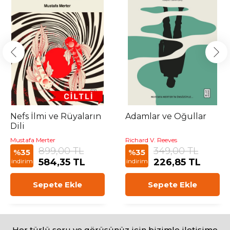
Nefs İlmi ve Rüyaların
Adamlar ve Oğullar
Dili
Mustafa Merter
Richard V. Reeves
899,00 TL
349,00 TL
%35
%35
584,35 TL
226,85 TL
indirim
indirim
Sepete Ekle
Sepete Ekle
Her türlü soru ve görüşünüz için bizimle iletişime