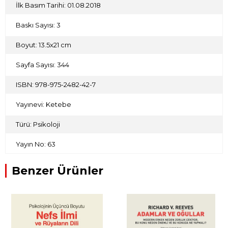
olan geleceği hayal etme becerisi ve oraya ulaştığımızda
İlk Basım Tarihi: 01.08.2018
ondan ne kadar hoşnut olacağımızı tahmin etme
kapasitemiz hakkında bilim insanlarının neler keşfettiğini
Baskı Sayısı: 3
açığa çıkarıyor. Keskin içgörüsü ve ışıltılı anlatımıyla,
dönüşmekte olduğumuz kişilerin yüreklerine ve zihinlerine
ilişkin neden bu kadar az şey bildiğimizi açıklıyor.
Boyut: 13.5x21 cm
Sayfa Sayısı: 344
ISBN: 978-975-2482-42-7
Yayınevi: Ketebe
Türü: Psikoloji
Yayın No: 63
Benzer Ürünler