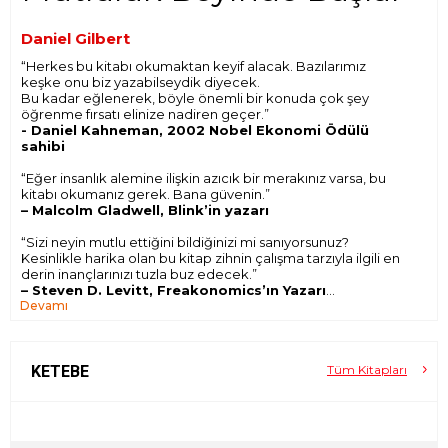
Daniel Gilbert
“Herkes bu kitabı okumaktan keyif alacak. Bazılarımız
keşke onu biz yazabilseydik diyecek.
Bu kadar eğlenerek, böyle önemli bir konuda çok şey
öğrenme fırsatı elinize nadiren geçer.”
- Daniel Kahneman, 2002 Nobel Ekonomi Ödülü
sahibi
“Eğer insanlık alemine ilişkin azıcık bir merakınız varsa, bu
kitabı okumanız gerek. Bana güvenin.”
– Malcolm Gladwell, Blink’in yazarı
“Sizi neyin mutlu ettiğini bildiğinizi mi sanıyorsunuz?
Kesinlikle harika olan bu kitap zihnin çalışma tarzıyla ilgili en
derin inançlarınızı tuzla buz edecek.”
– Steven D. Levitt, Freakonomics’ın Yazarı
Devamı
Anlaşılması kolay olan bu muhteşem ve espritüel kitapta
Harvard’lı ünlü psikolog Daniel Gilbert, hayal gücünün
zaaflarını ve öngörünün yanılsamalarını anlatıyor. Sözü
edilen zaaf ve yanılsamalar, yarınlarımızı yanlış
KETEBE
Tüm Kitapları
yorumlamamıza, memnuniyetlerimizi yanlış tahmin
etmemize neden oluyor. Psikoloji, bilişsel nörobilim, felsefe
ve davranışsal ekonomideki en yeni bilimsel araştırmaları
canlı bir şekilde gözler önüne seren Gilbert, insana özgü