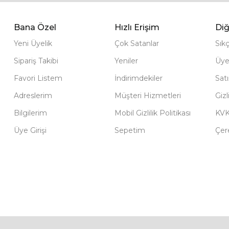
Bana Özel
Hızlı Erişim
Diğ
Yeni Üyelik
Çok Satanlar
Sık
Sipariş Takibi
Yeniler
Üye
Favori Listem
İndirimdekiler
Sat
Adreslerim
Müşteri Hizmetleri
Gizl
Bilgilerim
Mobil Gizlilik Politikası
KV
Üye Girişi
Sepetim
Çere