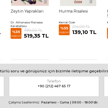
Zeytin Yaprakları
Hurma Risalesi
Dr. Athanasia İfianassa
Kemâl Özer
Karabatsou
214,00 TL
%35
799,00 TL
L
139,10 TL
%35
indirim
519,35 TL
indirim
türlü soru ve görüşünüz için bizimle iletişime geçebilirs
Telefon
+90 (212) 467 65 17
Çalışma Saatlerimiz:
Pazartesi - Cuma | 09:00 - 18:00'dir.