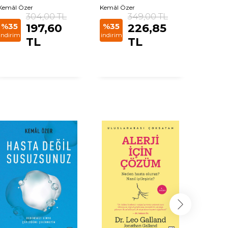
Kemâl Özer
Kemâl Özer
Kemâl Ö
304,00 TL
349,00 TL
%35
197,60
%35
226,85
%35
indirim
indirim
indirim
TL
TL