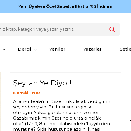
Zamansız eserler Ketebe'de: Cengiz Aytmatov
Yeni Üyelere Özel Sepette Ekstra %5 İndirim
150
Dergi
Yeniler
Yazarlar
Setl
Şeytan Ye Diyor!
Kemâl Özer
Allah-u Teâlâ’nın “Size rızık olarak verdiğimiz
şeylerden yiyin. Bu hususta azgınlık
etmeyin. Yoksa gazabım üzerinize iner!
Gazabımız kimin üzerine olursa o helâk
olur” (Tâhâ, 81) emr-i ilâhîsindeki ‘tayyib’den
murat ne? Gıda hususunda azgınlık nasıl