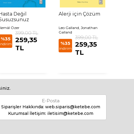
Hasta Değil
Alerji için Çözüm
Uykun
Susuzsunuz
Gücü
Kemâl Özer
Leo Galland, Jonathan
W Chris 
399,00 TL
Galland
399,00 TL
%35
259,35
%35
%35
259,35
indirim
indirim
TL
indirim
TL
iniz.
E-Posta
Siparişler Hakkında:
web.siparis@ketebe.com
Kurumsal İletişim:
iletisim@ketebe.com