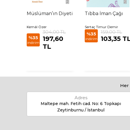
on
Müslüman’ın Diyeti
Tıbba İman Çağı
Kemâl Özer
Sertaç Timur Demir
 TL
304,00 TL
159,00 TL
%35
85 TL
%35
197,60
103,35 T
indirim
indirim
TL
Her 
Adres
Maltepe mah. Fetih cad. No: 6 Topkapı
Zeytinburnu / İstanbul