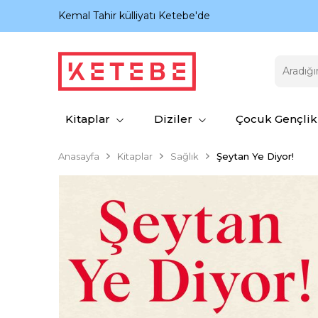
nıyor.
Kemal Tahir külliyatı Ketebe'de
Kitaplar
Diziler
Çocuk Gençlik
Anasayfa
Kitaplar
Sağlık
Şeytan Ye Diyor!