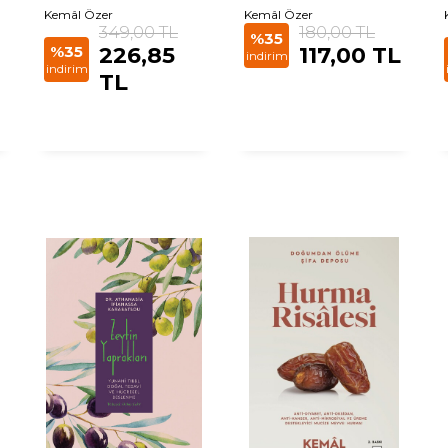
Kemâl Özer
Kemâl Özer
349,00 TL
180,00 TL
%35
%35
226,85
117,00 TL
indirim
indirim
TL