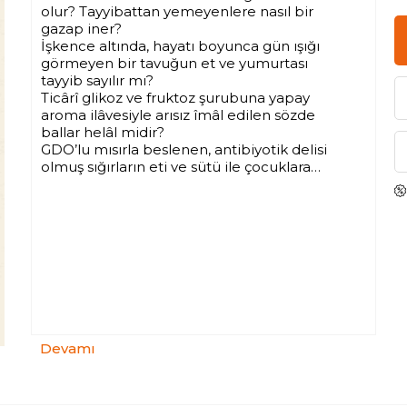
olur? Tayyibattan yemeyenlere nasıl bir
gazap iner?
İşkence altında, hayatı boyunca gün ışığı
görmeyen bir tavuğun et ve yumurtası
tayyib sayılır mı?
Ticârî glikoz ve fruktoz şurubuna yapay
aroma ilâvesiyle arısız îmâl edilen sözde
ballar helâl midir?
GDO’lu mısırla beslenen, antibiyotik delisi
olmuş sığırların eti ve sütü ile çocuklara
bolca yedirilen muhtelif katkılı ve DDT’li
çikolata ve gofretler câiz olabilir mi?
İçinde onlarca zararlı katkı maddesi bulunan
beyaz ekmek sizce tayyib vasfı taşır mı?
İftar sofralarından bile eksik edilmeyen
kolalı ve aromalı içeceklere alkol eklendiğini
kaç kişi biliyor?
Anne sütünde bile görülen GDO
musibetiyle nasıl mücadele edilmeli?
Helâl ve organik sertifikaları dert mi,
Devamı
derman mı?
Bu liste uzar, hayatlar kısalır! Kemâl Özer,
Kur’ân-ı Kerim’de emredilen tayyib gıdanın