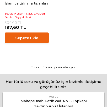
İslam ve Bilim Tartışmaları
Seyyid Hüseyin Nasr, Ziyaüddin
Serdar, Seyyid Naki
304,00 TL
197,60 TL
Sepete Ekle
Toplam 1 ürün görüntüleniyor.
Her türlü soru ve görüşünüz için bizimle iletişime
geçebilirsiniz.
Adres
Maltepe mah. Fetih cad. No: 6 Topkapı
Zeytinburnu / İstanbul