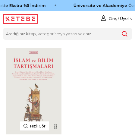
tte Ekstra %5 İndirim
Üniversite ve Akademiye Öze
Giriş / Üyelik
Hızlı Gör