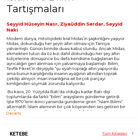
Tartışmaları
Seyyid Hüseyin Nasr, Ziyaüddin Serdar, Seyyid
Naki
Modern dünya, mitolojideki kral Midas’ın şaşkınlığını yaşıyor.
Midas, dokunduğu her şeyin altın olması için Tanrıya
yalvarmıştı. Günün birinde duası kabul olundu. Ancak Midas,
ekmekten tutun da öz kızı dahil dokunduğu her şey altın
külçelerine dönüşünce bu defa kendisine bağışlanan bu
ayrıcalığın geri alınması için yalvarmaya başlamıştı. Bilim,
Tevfik Fikret’in deyişiyle “şu siyah toprağı altın yapıyordu
ama bunun karşılığında insanın ayağının altından toprak
çekilip alınıyor, insan insanlığına ait birçok parçayı
kimliğinden soymak zorunda kalıyordu.
Bu kaos, 20. Yüzyılda Batı’da olduğu kadar Batı-dışı
toplumlarda da farklı “bilim” arayışlarını gündeme getirdi.
İşte 1970’lerin ikinci yarısında gündeme giren “İslam Bilimi”
alternatifi, İslam aleminin bir çok köşesinden ses getiren bir
uluslararası arayışa dönüştü ve elinizdeki kitapta ilginize
Devamı
sunulan verimli bir tartışma patlak verdi.
- Müslümanların kendilerine mahsus bir bilimleri olmalı
mıydı? - Eğer bir İslam Bilimi geçmişte başarılmışsa bu gün
KETEBE
Tüm Kitapları
neden başarılmasın? - İslam dünyasının sorunlarını Batı bilimi
çözebilir mi? - İslam’ın bilime verdiği değer neydi? - İslam