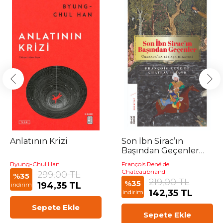
Anlatının Krizi
Son İbn Sirac’ın
Başından Geçenler
(Ciltli)
Byung-Chul Han
François René de
Chateaubriand
299,00 TL
%35
219,00 TL
%35
194,35 TL
indirim
142,35 TL
indirim
Sepete Ekle
Sepete Ekle