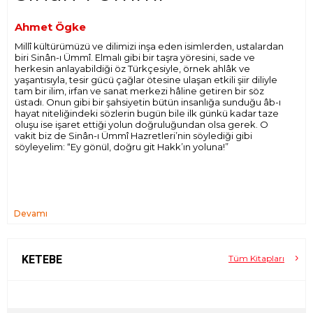
Ahmet Ögke
Millî kültürümüzü ve dilimizi inşa eden isimlerden, ustalardan
biri Sinân-ı Ümmî. Elmalı gibi bir taşra yöresini, sade ve
herkesin anlayabildiği öz Türkçesiyle, örnek ahlâk ve
yaşantısıyla, tesir gücü çağlar ötesine ulaşan etkili şiir diliyle
tam bir ilim, irfan ve sanat merkezi hâline getiren bir söz
üstadı. Onun gibi bir şahsiyetin bütün insanlığa sunduğu âb-ı
hayat niteliğindeki sözlerin bugün bile ilk günkü kadar taze
oluşu ise işaret ettiği yolun doğruluğundan olsa gerek. O
vakit biz de Sinân-ı Ümmî Hazretleri’nin söylediği gibi
söyleyelim: “Ey gönül, doğru git Hakk’ın yoluna!”
Devamı
KETEBE
Tüm Kitapları