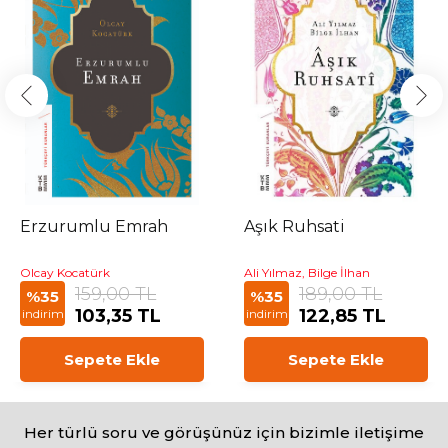
Erzurumlu Emrah
Aşık Ruhsati
Olcay Kocatürk
Ali Yılmaz, Bilge İlhan
159,00 TL
189,00 TL
%35
%35
103,35 TL
122,85 TL
indirim
indirim
Sepete Ekle
Sepete Ekle
Her türlü soru ve görüşünüz için bizimle iletişime