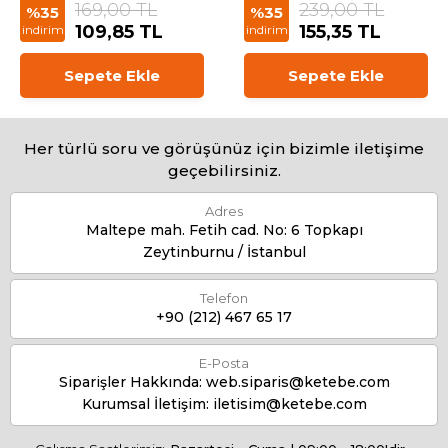
169,00 TL
239,00 TL
%35
%35
109,85 TL
155,35 TL
indirim
indirim
Sepete Ekle
Sepete Ekle
Her türlü soru ve görüşünüz için bizimle iletişime
geçebilirsiniz.
Adres
Maltepe mah. Fetih cad. No: 6 Topkapı
Zeytinburnu / İstanbul
Telefon
+90 (212) 467 65 17
E-Posta
Siparişler Hakkında:
web.siparis@ketebe.com
Kurumsal İletişim:
iletisim@ketebe.com