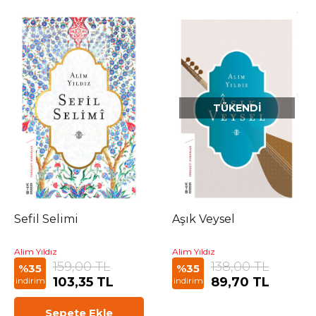
TÜKENDI
Sefil Selimi
Aşık Veysel
Alim Yıldız
Alim Yıldız
159,00 TL
138,00 TL
%35
%35
103,35 TL
89,70 TL
indirim
indirim
Sepete Ekle