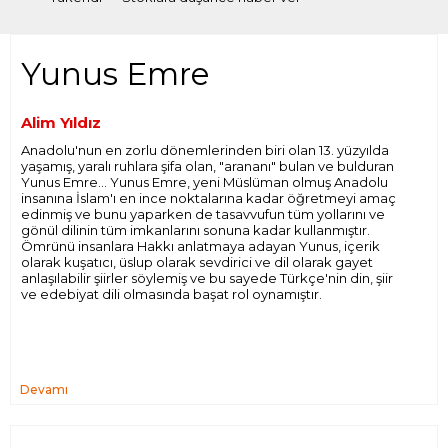
Yunus Emre
Alim Yıldız
Anadolu'nun en zorlu dönemlerinden biri olan 13. yüzyılda
yaşamış, yaralı ruhlara şifa olan, "arananı" bulan ve bulduran
Yunus Emre... Yunus Emre, yeni Müslüman olmuş Anadolu
insanına İslam'ı en ince noktalarına kadar öğretmeyi amaç
edinmiş ve bunu yaparken de tasavvufun tüm yollarını ve
gönül dilinin tüm imkanlarını sonuna kadar kullanmıştır.
Ömrünü insanlara Hakkı anlatmaya adayan Yunus, içerik
olarak kuşatıcı, üslup olarak sevdirici ve dil olarak gayet
anlaşılabilir şiirler söylemiş ve bu sayede Türkçe'nin din, şiir
ve edebiyat dili olmasında başat rol oynamıştır.
Devamı