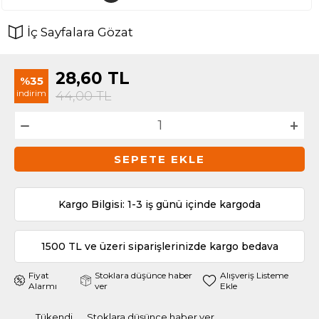
İç Sayfalara Gözat
28,60
TL
%35
indirim
44,00
TL
SEPETE EKLE
Kargo Bilgisi: 1-3 iş günü içinde kargoda
1500 TL ve üzeri siparişlerinizde kargo bedava
Fiyat
Stoklara düşünce haber
Alışveriş Listeme
Alarmı
ver
Ekle
Tükendi
Stoklara düşünce haber ver