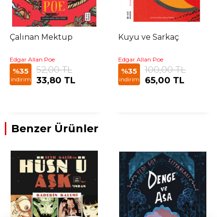
Çalınan Mektup
Kuyu ve Sarkaç
Edgar Allan Poe
Edgar Allan Poe
52,00 TL
100,00 TL
%35
%35
33,80 TL
65,00 TL
indirim
indirim
Benzer Ürünler