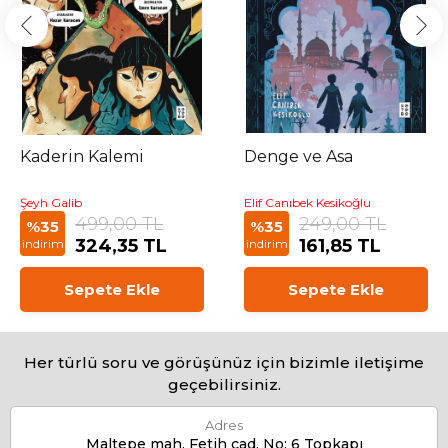
Kaderin Kalemi
Denge ve Asa
Şeyh Galib
Elif Canıbek Kesikoğlu
499,00 TL
249,00 TL
%35
%35
324,35 TL
161,85 TL
indirim
indirim
Sepete Ekle
Sepete Ekle
Her türlü soru ve görüşünüz için bizimle iletişime
geçebilirsiniz.
Adres
Maltepe mah. Fetih cad. No: 6 Topkapı