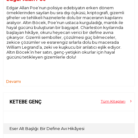
Edgar Allan Poe’nun polisiye edebiyatın erken dönem
örneklerinden sayılan bu sıra dışı öyküsü, kriptografi, gizemli
şifreler ve tehlikeli hazinelerle dolu bir maceranın kapılarını
aralıyor. Altın Böcek, Poe’nun ustaca kurguladığı, mantık ile
hayal gücünü buluşturan bir başyapıt. Charleston kıyılarında
başlayan hikâye, okuru heyecan verici bir define avına
çıkarıyor. Gizemli semboller, çözülmesi güç bilmeceler,
zekice çözümler ve esrarengiz sırlarla dolu bu macerada
William Legrand’a, zeki ve kuşkucu bir anlatıcı eşlik ediyor.
Altın Böcek’in her satırı, genç-yetişkin okurlar için hayal
gücünü tetikleyen gizemlerle dolu!
Devamı
KETEBE GENÇ
Tüm Kitapları
Eser Alt Başlığı: Bir Define Avı Hikâyesi