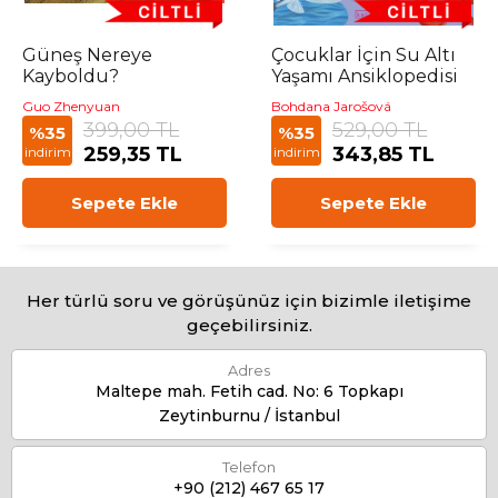
Güneş Nereye
Çocuklar İçin Su Altı
Kayboldu?
Yaşamı Ansiklopedisi
Guo Zhenyuan
Bohdana Jarošová
399,00 TL
529,00 TL
%35
%35
259,35 TL
343,85 TL
indirim
indirim
Sepete Ekle
Sepete Ekle
Her türlü soru ve görüşünüz için bizimle iletişime
geçebilirsiniz.
Adres
Maltepe mah. Fetih cad. No: 6 Topkapı
Zeytinburnu / İstanbul
Telefon
+90 (212) 467 65 17