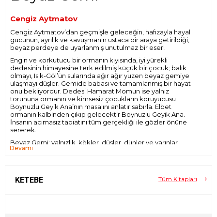
Cengiz Aytmatov
Cengiz Aytmatov’dan geçmişle geleceğin, hafızayla hayal
gücünün, ayrılık ve kavuşmanın ustaca bir araya getirildiği,
beyaz perdeye de uyarlanmış unutulmaz bir eser!
Engin ve korkutucu bir ormanın kıyısında, iyi yürekli
dedesinin himayesine terk edilmiş küçük bir çocuk; balık
olmayı, Isık-Göl’ün sularında ağır ağır yüzen beyaz gemiye
ulaşmayı düşler. Gemide babası ve tamamlanmış bir hayat
onu bekliyordur. Dedesi Hamarat Momun ise yalnız
torununa ormanın ve kimsesiz çocukların koruyucusu
Boynuzlu Geyik Ana’nın masalını anlatır sabırla. Elbet
ormanın kalbinden çıkıp gelecektir Boynuzlu Geyik Ana.
İnsanın acımasız tabiatını tüm gerçekliği ile gözler önüne
sererek.
Beyaz Gemi
; yalnızlık, kökler, düşler, dünler ve yarınlar
Devamı
üzerine çarpıcı bir hikâye…
KETEBE
Tüm Kitapları