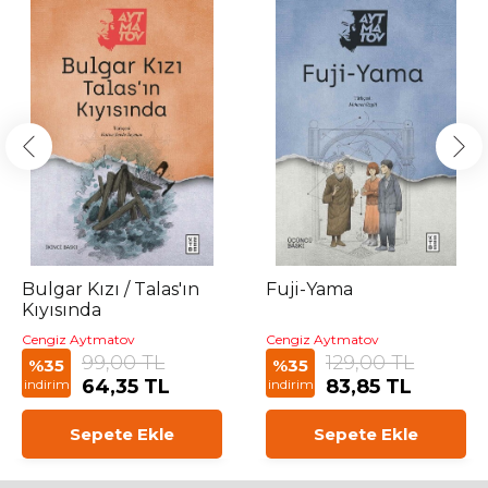
Bulgar Kızı / Talas'ın
Fuji-Yama
Kıyısında
Cengiz Aytmatov
Cengiz Aytmatov
99,00 TL
129,00 TL
%35
%35
64,35 TL
83,85 TL
indirim
indirim
Sepete Ekle
Sepete Ekle