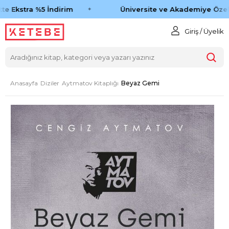
e Ekstra %5 İndirim
Üniversite ve Akademiye Özel 
Giriş / Üyelik
Anasayfa
Diziler
Aytmatov Kitaplığı
Beyaz Gemi