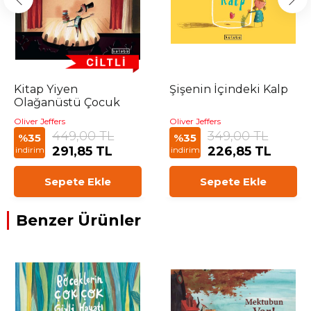
Kitap Yiyen
Şişenin İçindeki Kalp
Olağanüstü Çocuk
Oliver Jeffers
Oliver Jeffers
449,00 TL
349,00 TL
%35
%35
291,85 TL
226,85 TL
indirim
indirim
Sepete Ekle
Sepete Ekle
Benzer Ürünler