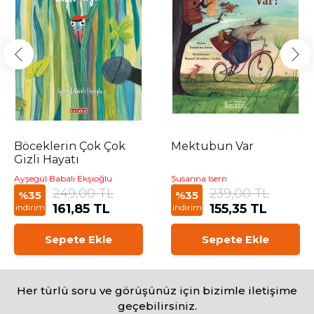
Böceklerin Çok Çok
Mektubun Var
Gizli Hayatı
Ayşegül Babalı Ekşioğlu
Susanna Isern
249,00 TL
239,00 TL
%35
%35
161,85 TL
155,35 TL
indirim
indirim
Sepete Ekle
Sepete Ekle
Her türlü soru ve görüşünüz için bizimle iletişime
geçebilirsiniz.