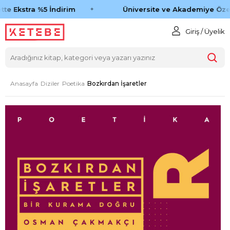
te Ekstra %5 İndirim
Üniversite ve Akademiye Özel
Giriş / Üyelik
Anasayfa
Diziler
Poetika
Bozkırdan İşaretler