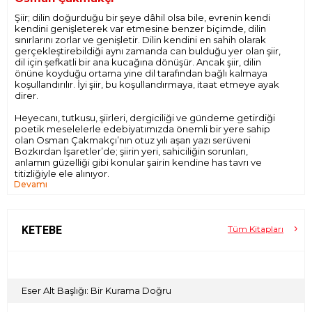
Şiir; dilin doğurduğu bir şeye dâhil olsa bile, evrenin kendi
kendini genişleterek var etmesine benzer biçimde, dilin
sınırlarını zorlar ve genişletir. Dilin kendini en sahih olarak
gerçekleştirebildiği aynı zamanda can bulduğu yer olan şiir,
dil için şefkatli bir ana kucağına dönüşür. Ancak şiir, dilin
önüne koyduğu ortama yine dil tarafından bağlı kalmaya
koşullandırılır. İyi şiir, bu koşullandırmaya, itaat etmeye ayak
direr.
Heyecanı, tutkusu, şiirleri, dergiciliği ve gündeme getirdiği
poetik meselelerle edebiyatımızda önemli bir yere sahip
olan Osman Çakmakçı’nın otuz yılı aşan yazı serüveni
Bozkırdan İşaretler’de; şiirin yeri, sahiciliğin sorunları,
anlamın güzelliği gibi konular şairin kendine has tavrı ve
titizliğiyle ele alınıyor.
Devamı
KETEBE
Tüm Kitapları
Eser Alt Başlığı: Bir Kurama Doğru