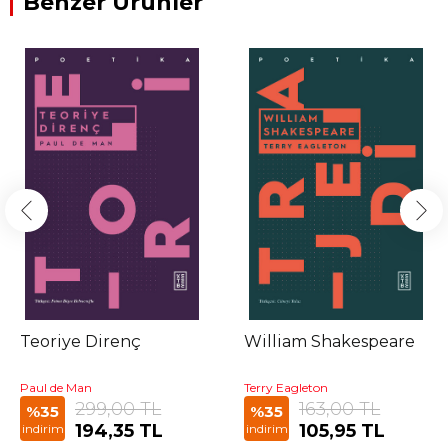
Benzer Ürünler
Teoriye Direnç
William Shakespeare
Paul de Man
Terry Eagleton
299,00 TL
163,00 TL
%35
%35
194,35 TL
105,95 TL
indirim
indirim