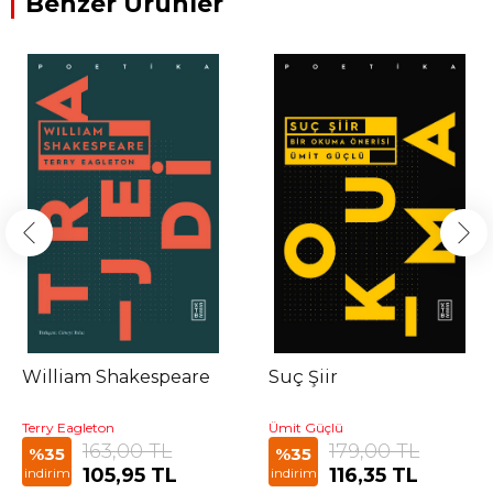
Benzer Ürünler
William Shakespeare
Suç Şiir
Terry Eagleton
Ümit Güçlü
163,00 TL
179,00 TL
%35
%35
105,95 TL
116,35 TL
indirim
indirim