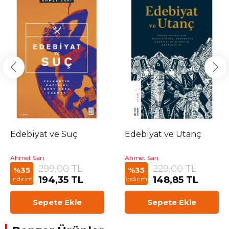
Edebiyat ve Suç
Edebiyat ve Utanç
Ahmet Sarı
Ahmet Sarı
299,00 TL
229,00 TL
%35
%35
194,35 TL
148,85 TL
indirim
indirim
Sepete Ekle
Sepete Ekle