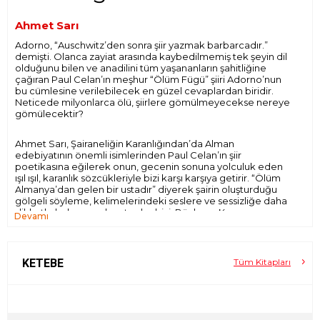
Ahmet Sarı
Adorno, “Auschwitz’den sonra şiir yazmak barbarcadır.”
demişti. Olanca zayiat arasında kaybedilmemiş tek şeyin dil
olduğunu bilen ve anadilini tüm yaşananların şahitliğine
çağıran Paul Celan’ın meşhur “Ölüm Fügü” şiiri Adorno’nun
bu cümlesine verilebilecek en güzel cevaplardan biridir.
Neticede milyonlarca ölü, şiirlere gömülmeyecekse nereye
gömülecektir?
Ahmet Sarı, Şairaneliğin Karanlığından’da Alman
edebiyatının önemli isimlerinden Paul Celan’ın şiir
poetikasına eğilerek onun, gecenin sonuna yolculuk eden
ışıl ışıl, karanlık sözcükleriyle bizi karşı karşıya getirir. “Ölüm
Almanya’dan gelen bir ustadır” diyerek şairin oluşturduğu
gölgeli söyleme, kelimelerindeki seslere ve sessizliğe daha
dikkatle bakmaya davet eder bizi. Böylece, Kara
Devamı
Ormanlar’daki uzun yürüyüşlerinden yaşam hikayesine,
şiirlerinde açıkça görülemeyen politik göndergelerden
çağdaşı edebiyatçı ve felsefecilerle olan ilişkilerine kadar
eksiksiz ve etkileyici bir Paul Celan portresi çizer.
KETEBE
Tüm Kitapları