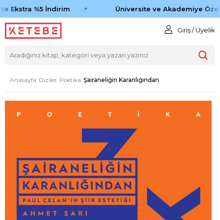
e Ekstra %5 İndirim
Üniversite ve Akademiye Özel 
Giriş / Üyelik
Anasayfa
Diziler
Poetika
Şairaneliğin Karanlığından