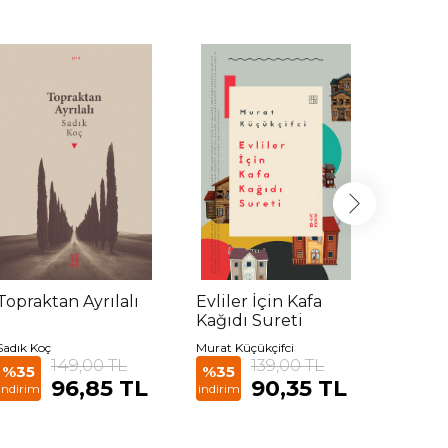
Topraktan Ayrılalı
Evliler İçin Kafa
Gazze 
Kağıdı Sureti
Sadık Koç
Murat Küçükçifci
Cahit Ko
149,00 TL
139,00 TL
%35
%35
%35
96,85 TL
90,35 TL
indirim
indirim
indirim