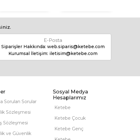
iniz.
E-Posta
Siparişler Hakkında:
web.siparis@ketebe.com
Kurumsal İletişim:
iletisim@ketebe.com
er
Sosyal Medya
Hesaplarımız
ça Sorulan Sorular
Ketebe
lik Sözleşmesi
Ketebe Çocuk
ış Sözleşmesi
Ketebe Genç
ilik ve Güvenlik
Ketebe