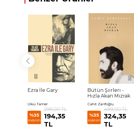
inde
Ezra İle Gary
Bütün Şiirleri -
Hızla Akan Mızrak
Ülkü Tamer
Cahit Zarifoğlu
 TL
299,00 TL
499,00 TL
35 TL
%35
194,35
%35
324,35
indirim
indirim
TL
TL