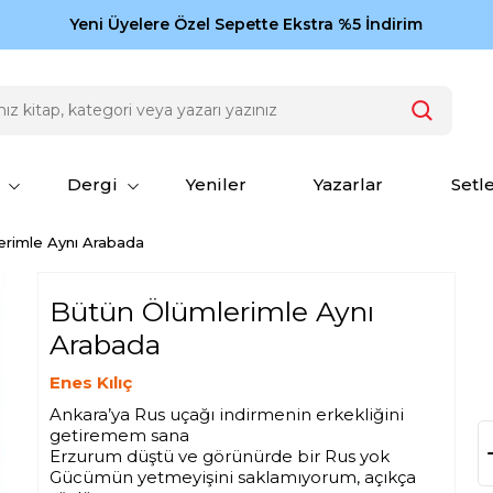
Zamansız eserler Ketebe'de: Cengiz Aytmatov
Yeni Üyelere Özel Sepette Ekstra %5 İndirim
150
Dergi
Yeniler
Yazarlar
Setl
erimle Aynı Arabada
Bütün Ölümlerimle Aynı
Arabada
Enes Kılıç
Ankara’ya Rus uçağı indirmenin erkekliğini
getiremem sana
Erzurum düştü ve görünürde bir Rus yok
Gücümün yetmeyişini saklamıyorum, açıkça