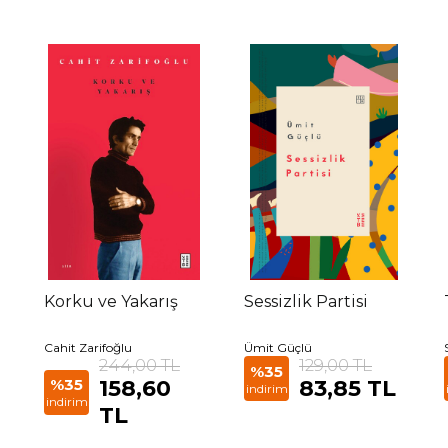
Korku ve Yakarış
Sessizlik Partisi
Cahit Zarifoğlu
Ümit Güçlü
244,00 TL
129,00 TL
%35
%35
158,60
83,85 TL
indirim
indirim
TL