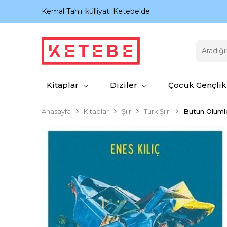
nıyor.
Kemal Tahir külliyatı Ketebe'de
Kitaplar
Diziler
Çocuk Gençlik
Anasayfa
Kitaplar
Şiir
Türk Şiiri
Bütün Ölüml