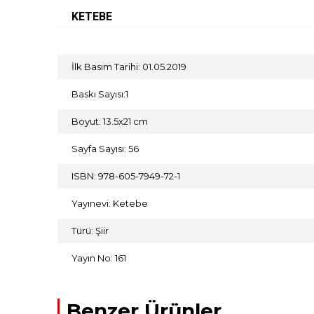
KETEBE
İlk Basım Tarihi: 01.05.2019
Baskı Sayısı:1
Boyut: 13.5x21 cm
Sayfa Sayısı: 56
ISBN: 978-605-7949-72-1
Yayınevi: Ketebe
Türü: Şiir
Yayın No: 161
Benzer Ürünler