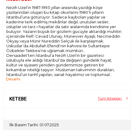
Nezih Uzel’in 1987-1993 yılları arasında yazdığı köşe
yazılarından oluşan bu kitap okurlarını 1980’li yılların
İstanbul’una götürüyor. Sadece kaybolan yapılar ve
kaderine terk edilmiş mekânlar değil, unutulan sesler,
üsluplar ve tarz-ı hayatlar da satır aralarında kendisine yer
buluyor. Yazarın büyük bir gözlem gücüyle aktardığı muhitin
içerisinde Refi’ Cevad Ulunay, Münevver Ayaşlı, Necmeddin
Okyay veya Münir Nureddin Selçuk ile karşılaşmak;
Üsküdar’da Abdullah Efendi’nin kahvesi ile Sultantepe
Özbekler Tekkesi’ne uğramak mümkün…
Dersaadet’ten İstanbul’a Nezih Uzel’in bir gazeteci
üslubuyla ele aldığı İstanbul’da değişen gündelik hayat,
kültür ve siyaseti yeniden gündemimize getiren bir
kırkambar niteliği taşıyor. Müslüman takviminin durakları,
İstanbul’un tarihî yapıları, sanat hayatımız ve toplumsal
Devamı
bellek bu kırkambardan zamanın tozunu silkeleyerek, yeni
sorular ve taze bakışlarla çıkıp gelen bazı konular…
Nezih Uzel, köşe yazarlığı mesleğinde ustası Refi’ Cevad
Ulunay’dan el almıştı. İğneleyici bir dil, kıvrak bir zekâ ve
sorgulayıcı bir kalem Uzel’in günlük yazılarında öne çıkıyor.
KETEBE
Tüm Kitapları
Türkiye’nin Batılılaşma serüvenine eleştirel bir gözle bakan
yazar, kitapta tarihi hadiseleri de zamanın ruhunu kavrayan
bir dikkatle yorumluyor.
İlk Basım Tarihi: 01.07.2025