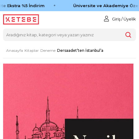
e Ekstra %5 İndirim
Üniversite ve Akademiye Özel 
Giriş / Üyelik
Anasayfa
Kitaplar
Deneme
Dersaadet’ten İstanbul’a