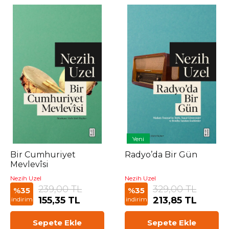
Yeni
Bir Cumhuriyet
Radyo’da Bir Gün
Mevlevîsi
Nezih Uzel
Nezih Uzel
239,00 TL
329,00 TL
%35
%35
155,35 TL
213,85 TL
indirim
indirim
Sepete Ekle
Sepete Ekle