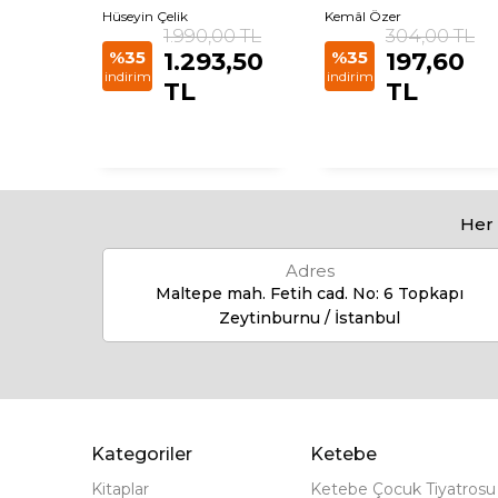
Hüseyin Çelik
Kemâl Özer
1.990,00 TL
304,00 TL
%35
1.293,50
%35
197,60
indirim
indirim
TL
TL
Her 
Adres
Maltepe mah. Fetih cad. No: 6 Topkapı
Zeytinburnu / İstanbul
Kategoriler
Ketebe
Kitaplar
Ketebe Çocuk Tiyatrosu