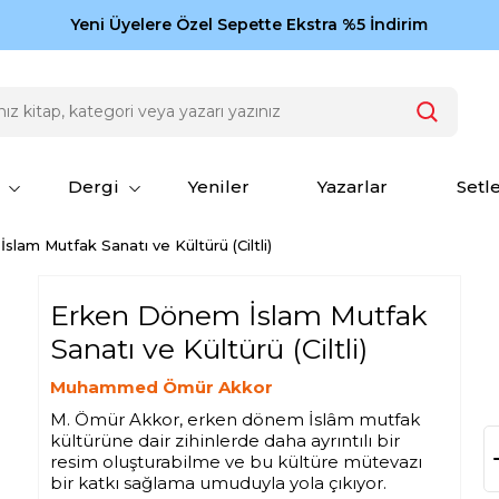
Zamansız eserler Ketebe'de: Cengiz Aytmatov
Yeni Üyelere Özel Sepette Ekstra %5 İndirim
150
Dergi
Yeniler
Yazarlar
Setl
lam Mutfak Sanatı ve Kültürü (Ciltli)
Erken Dönem İslam Mutfak
Sanatı ve Kültürü (Ciltli)
Muhammed Ömür Akkor
M. Ömür Akkor, erken dönem İslâm mutfak
kültürüne dair zihinlerde daha ayrıntılı bir
resim oluşturabilme ve bu kültüre mütevazı
bir katkı sağlama umuduyla yola çıkıyor.