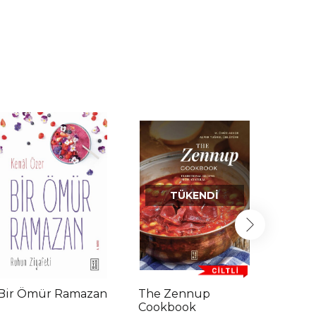
TÜKENDI
Bir Ömür Ramazan
The Zennup
Zennu
Cookbook