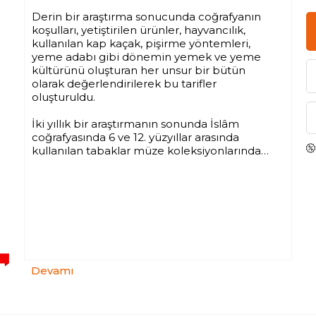
Derin bir araştırma sonucunda coğrafyanın
koşulları, yetiştirilen ürünler, hayvancılık,
kullanılan kap kaçak, pişirme yöntemleri,
yeme adabı gibi dönemin yemek ve yeme
kültürünü oluşturan her unsur bir bütün
olarak değerlendirilerek bu tarifler
oluşturuldu.
İki yıllık bir araştırmanın sonunda İslâm
coğrafyasında 6 ve 12. yüzyıllar arasında
kullanılan tabaklar müze koleksiyonlarından
seçilerek bu kitap için tekrar üretildi.
Erken Dönem İslâm Mutfak Sanatı ve
Kültürü bir yemek kitabı olmanın yanı sıra
dönemin yemek kültürü ve hafızasını
oluşturan tüm mirasın bir özetidir.
Devamı