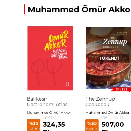
Muhammed Ömür Akkor D
TÜKENDI
Balıkesir
The Zennup
Gastronomi Atlası
Cookbook
Muhammed Ömür Akkor
Muhammed Ömür Akkor
499,00 TL
780,00 TL
%35
324,35
%35
507,00
indirim
indirim