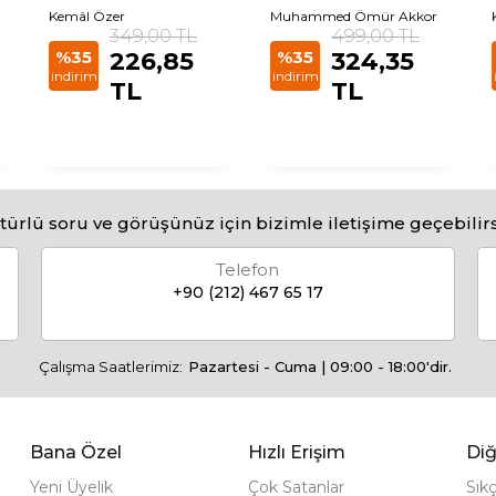
Kemâl Özer
Muhammed Ömür Akkor
349,00 TL
499,00 TL
%35
226,85
%35
324,35
indirim
indirim
TL
TL
türlü soru ve görüşünüz için bizimle iletişime geçebilirs
Telefon
+90 (212) 467 65 17
Çalışma Saatlerimiz:
Pazartesi - Cuma | 09:00 - 18:00'dir.
Bana Özel
Hızlı Erişim
Diğ
Yeni Üyelik
Çok Satanlar
Sık