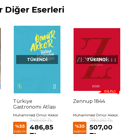
iğer Eserleri
TÜKENDI
TÜKENDI
Türkiye
Zennup 1844
Gastronomi Atlası
Muhammed Ömür Akkor
Muhammed Ömür Akkor
749,00 TL
780,00 TL
%35
486,85
%35
507,00
indirim
indirim