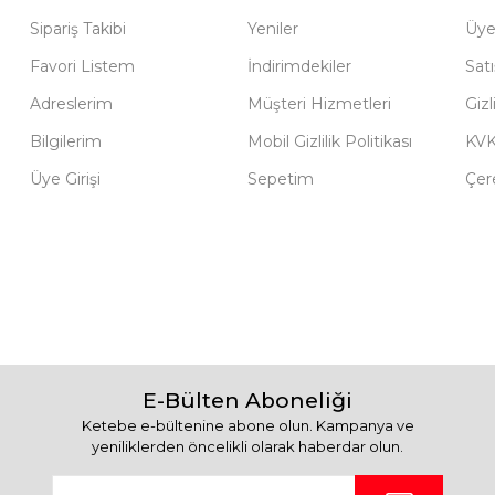
Sipariş Takibi
Yeniler
Üye
Favori Listem
İndirimdekiler
Sat
Adreslerim
Müşteri Hizmetleri
Gizl
Bilgilerim
Mobil Gizlilik Politikası
KV
Üye Girişi
Sepetim
Çere
E-Bülten Aboneliği
Ketebe e-bültenine abone olun. Kampanya ve
yeniliklerden öncelikli olarak haberdar olun.