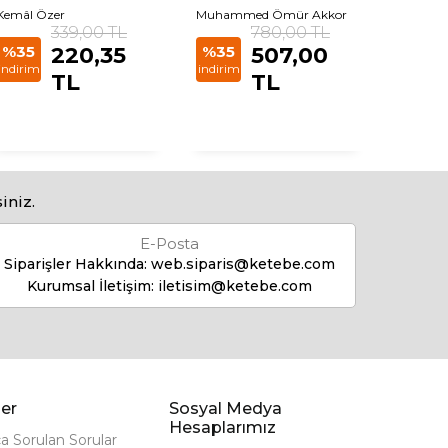
Kemâl Özer
Muhammed Ömür Akkor
Muhamm
339,00 TL
780,00 TL
%35
220,35
%35
507,00
%35
indirim
indirim
indirim
TL
TL
iniz.
E-Posta
Siparişler Hakkında:
web.siparis@ketebe.com
Kurumsal İletişim:
iletisim@ketebe.com
er
Sosyal Medya
Hesaplarımız
ça Sorulan Sorular