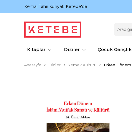
nıyor.
Kemal Tahir külliyatı Ketebe'de
Kitaplar
Diziler
Çocuk Gençlik
Anasayfa
Diziler
Yemek Kültürü
Erken Dönem İs